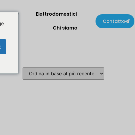
lienti
Elettrodomestici
Contatto
ge.
Chi siamo
e
Svenska
Slovenčina