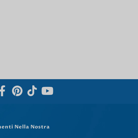
Norsk bokmål
हिन्दी
Nederlands (België)
Български
Eesti
Maori
Norsk nynorsk
Српски језик
Hrvatski
Dansk
Latviešu valoda
Slovenščina
Čeština