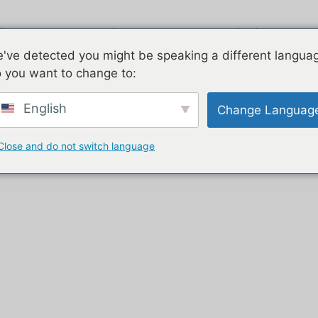
irstream
Zincato
Due piani
C
've detected you might be speaking a different langua
 you want to change to:
sale”
English
Change Languag
ale in vendita
Close and do not switch language