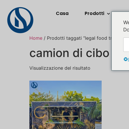
Casa
Prodotti
A
We
Do
Home
/ Prodotti taggati “legal food truck for 
camion di cibo leg
Visualizzazione del risultato