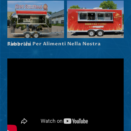
Svenska
Slovenčina
Norsk bokmål
हिन्दी
Rimorchi Per Alimenti Nella Nostra Fabbrica
Nederlands (België)
Български
Eesti
Maori
Norsk nynorsk
Српски језик
Hrvatski
Dansk
Latviešu valoda
Slovenščina