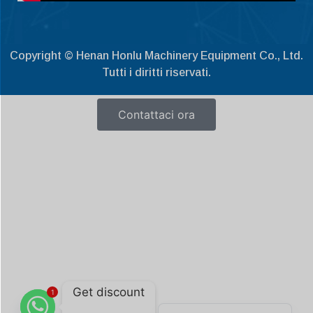
Čeština
Ελληνικά
Copyright © Henan Honlu Machinery Equipment Co., Ltd.
Македонски јазик
Tutti i diritti riservati.
Shqip
Contattaci ora
Nederlands
العربية
Polski
Русский
Português
Deutsch
Français
Español
Get discount
1
English