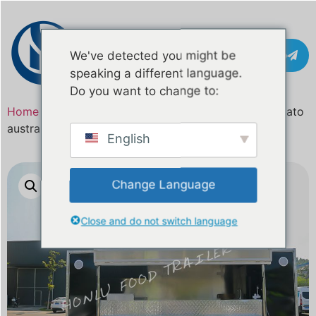
Contatto
We've detected you might be
speaking a different language.
Do you want to change to:
Home
/
Prodotto
Rimorchio per alimenti personalizzato
australiano di 5 metri quadrati
English
Change Language
Close and do not switch language