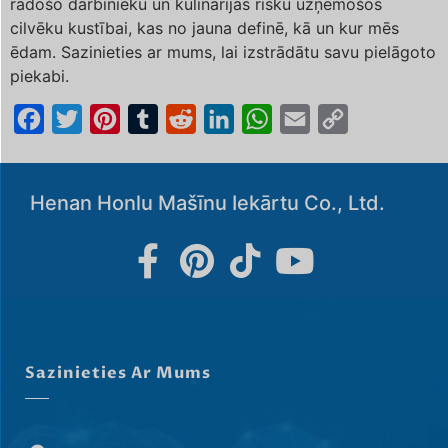
radošo darbinieku un kulinārijas risku uzņemošos
cilvēku kustībai, kas no jauna definē, kā un kur mēs
ēdam. Sazinieties ar mums, lai izstrādātu savu pielāgoto
piekabi.
Facebook
Twitter
Pinterest
Tumblr
Reddit
LinkedIn
WhatsApp
Email
Copy
Link
Henan Honlu Mašīnu Iekārtu Co., Ltd.
Sazinieties Ar Mums