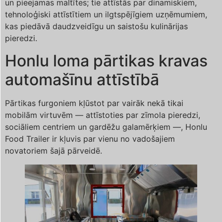
un pieejamas maltītes; tie attīstās par dinamiskiem,
tehnoloģiski attīstītiem un ilgtspējīgiem uzņēmumiem,
kas piedāvā daudzveidīgu un saistošu kulinārijas
pieredzi.
Honlu loma pārtikas kravas
automašīnu attīstībā
Pārtikas furgoniem kļūstot par vairāk nekā tikai
mobilām virtuvēm — attīstoties par zīmola pieredzi,
sociāliem centriem un gardēžu galamērķiem —, Honlu
Food Trailer ir kļuvis par vienu no vadošajiem
novatoriem šajā pārveidē.