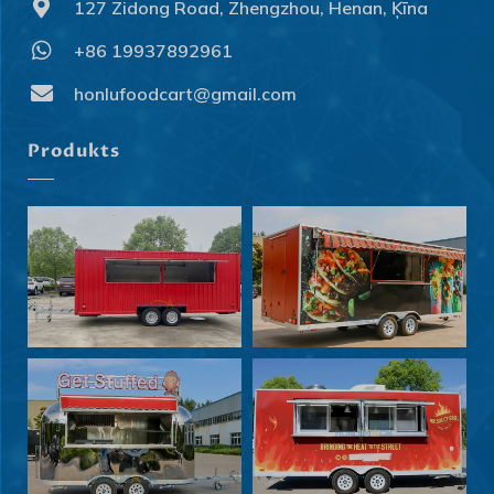
127 Zidong Road, Zhengzhou, Henan, Ķīna
+86 19937892961
honlufoodcart@gmail.com
Produkts
Svenska
Slovenčina
Norsk bokmål
हिन्दी
Nederlands (België)
Български
Eesti
Maori
Norsk nynorsk