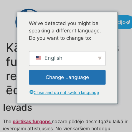
Kontaktinformācija
We've detected you might be
speaking a different language.
Do you want to change to:
Kā moderni pārtikas
furgoni 2025. gadā
English
revolucionizē ielu
Change Language
ēdienu
Close and do not switch language
Ievads
The
pārtikas furgons
nozare pēdējo desmitgažu laikā ir
ievērojami attīstījusies. No vienkāršiem hotdogu