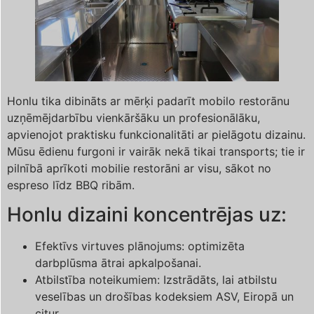
Honlu tika dibināts ar mērķi padarīt mobilo restorānu
uzņēmējdarbību vienkāršāku un profesionālāku,
apvienojot praktisku funkcionalitāti ar pielāgotu dizainu.
Mūsu ēdienu furgoni ir vairāk nekā tikai transports; tie ir
pilnībā aprīkoti mobilie restorāni ar visu, sākot no
espreso līdz BBQ ribām.
Honlu dizaini koncentrējas uz:
Efektīvs virtuves plānojums: optimizēta
darbplūsma ātrai apkalpošanai.
Atbilstība noteikumiem: Izstrādāts, lai atbilstu
veselības un drošības kodeksiem ASV, Eiropā un
citur.