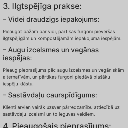
3. Ilgtspējīga prakse:
– Videi draudzīgs iepakojums:
Pieaugot bažām par vidi, pārtikas furgoni pievēršas
ilgtspējīgām un kompostējamām iepakojuma iespējām.
– Augu izcelsmes un vegānas
iespējas:
Pieaug pieprasījums pēc augu izcelsmes un vegāniskām
alternatīvām, un pārtikas furgoni piedāvā plašāku
iespēju klāstu.
– Sastāvdaļu caurspīdīgums:
Klienti arvien vairāk uzsver pārredzamību attiecībā uz
sastāvdaļu izcelsmi un to ieguves veidiem.
4. Pieaugošais pieprasījums: