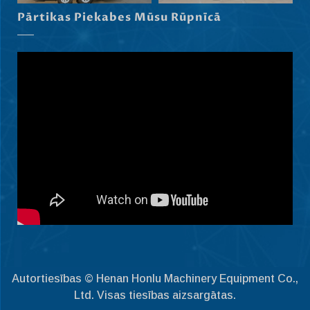
Pārtikas Piekabes Mūsu Rūpnīcā
Српски језик
Hrvatski
Dansk
Slovenščina
Čeština
Ελληνικά
Македонски јазик
Shqip
Nederlands
العربية
Polski
Русский
Autortiesības © Henan Honlu Machinery Equipment Co.,
Português
Ltd. Visas tiesības aizsargātas.