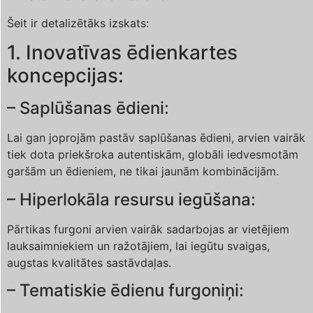
Šeit ir detalizētāks izskats:
1. Inovatīvas ēdienkartes
koncepcijas:
– Saplūšanas ēdieni:
Lai gan joprojām pastāv saplūšanas ēdieni, arvien vairāk
tiek dota priekšroka autentiskām, globāli iedvesmotām
garšām un ēdieniem, ne tikai jaunām kombinācijām.
– Hiperlokāla resursu iegūšana:
Pārtikas furgoni arvien vairāk sadarbojas ar vietējiem
lauksaimniekiem un ražotājiem, lai iegūtu svaigas,
augstas kvalitātes sastāvdaļas.
– Tematiskie ēdienu furgoniņi: