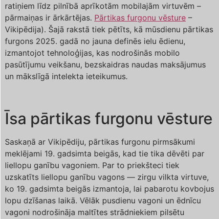
ratiņiem līdz pilnībā aprīkotām mobilajām virtuvēm –
pārmaiņas ir ārkārtējas.
Pārtikas furgonu vēsture
–
Vikipēdija). Šajā rakstā tiek pētīts, kā mūsdienu pārtikas
furgons 2025. gadā no jauna definēs ielu ēdienu,
izmantojot tehnoloģijas, kas nodrošinās mobilo
pasūtījumu veikšanu, bezskaidras naudas maksājumus
un mākslīgā intelekta ieteikumus.
Īsa pārtikas furgonu vēsture
Saskaņā ar Vikipēdiju, pārtikas furgonu pirmsākumi
meklējami 19. gadsimta beigās, kad tie tika dēvēti par
liellopu ganību vagoniem. Par to priekšteci tiek
uzskatīts liellopu ganību vagons — zirgu vilkta virtuve,
ko 19. gadsimta beigās izmantoja, lai pabarotu kovbojus
lopu dzīšanas laikā. Vēlāk pusdienu vagoni un ēdnīcu
vagoni nodrošināja maltītes strādniekiem pilsētu