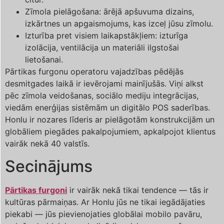
Zīmola pielāgošana: ārējā apšuvuma dizains,
izkārtnes un apgaismojums, kas izceļ jūsu zīmolu.
Izturība pret visiem laikapstākļiem: izturīga
izolācija, ventilācija un materiāli ilgstošai
lietošanai.
Pārtikas furgonu operatoru vajadzības pēdējās
desmitgades laikā ir ievērojami mainījušās. Viņi alkst
pēc zīmola veidošanas, sociālo mediju integrācijas,
viedām enerģijas sistēmām un digitālo POS saderības.
Honlu ir nozares līderis ar pielāgotām konstrukcijām un
globāliem piegādes pakalpojumiem, apkalpojot klientus
vairāk nekā 40 valstīs.
Secinājums
Pārtikas furgoni
ir vairāk nekā tikai tendence — tās ir
kultūras pārmaiņas. Ar Honlu jūs ne tikai iegādājaties
piekabi — jūs pievienojaties globālai mobilo pavāru,