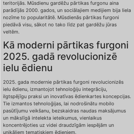
teritorijās. Mūsdienu gardēžu pārtikas furgonu aina
parādījās 2000. gados, un sociālajiem medijiem bija liela
nozīme to popularitātē. Mūsdienās pārtikas furgoni
piedāvā visu, sākot no tako līdz pat gardēžu jūras
veltēm.
Kā moderni pārtikas furgoni
2025. gadā revolucionizē
ielu ēdienu
2025. gada modernie pārtikas furgoni revolucionizēs
ielu ēdienu, izmantojot tehnoloģiju integrāciju,
ilgtspējīgu praksi un inovatīvas ēdienkartes koncepcijas.
Tie izmantos tehnoloģijas, lai nodrošinātu mobilo
pasūtījumu veikšanu, bezskaidras naudas maksājumus
un mākslīgā intelekta ieteikumus, vienlaikus
koncentrējoties uz videi draudzīgām iespējām un
unikāliem tematiskiem ēdieniem.