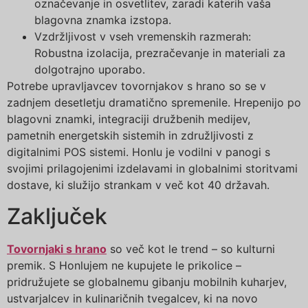
označevanje in osvetlitev, zaradi katerih vaša
blagovna znamka izstopa.
Vzdržljivost v vseh vremenskih razmerah:
Robustna izolacija, prezračevanje in materiali za
dolgotrajno uporabo.
Potrebe upravljavcev tovornjakov s hrano so se v
zadnjem desetletju dramatično spremenile. Hrepenijo po
blagovni znamki, integraciji družbenih medijev,
pametnih energetskih sistemih in združljivosti z
digitalnimi POS sistemi. Honlu je vodilni v panogi s
svojimi prilagojenimi izdelavami in globalnimi storitvami
dostave, ki služijo strankam v več kot 40 državah.
Zaključek
Tovornjaki s hrano
so več kot le trend – so kulturni
premik. S Honlujem ne kupujete le prikolice –
pridružujete se globalnemu gibanju mobilnih kuharjev,
ustvarjalcev in kulinaričnih tvegalcev, ki na novo