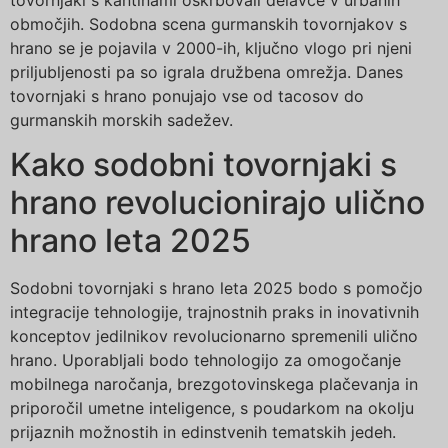
tovornjaki s kantinami oskrbovali delavce v urbanih
območjih. Sodobna scena gurmanskih tovornjakov s
hrano se je pojavila v 2000-ih, ključno vlogo pri njeni
priljubljenosti pa so igrala družbena omrežja. Danes
tovornjaki s hrano ponujajo vse od tacosov do
gurmanskih morskih sadežev.
Kako sodobni tovornjaki s
hrano revolucionirajo ulično
hrano leta 2025
Sodobni tovornjaki s hrano leta 2025 bodo s pomočjo
integracije tehnologije, trajnostnih praks in inovativnih
konceptov jedilnikov revolucionarno spremenili ulično
hrano. Uporabljali bodo tehnologijo za omogočanje
mobilnega naročanja, brezgotovinskega plačevanja in
priporočil umetne inteligence, s poudarkom na okolju
prijaznih možnostih in edinstvenih tematskih jedeh.