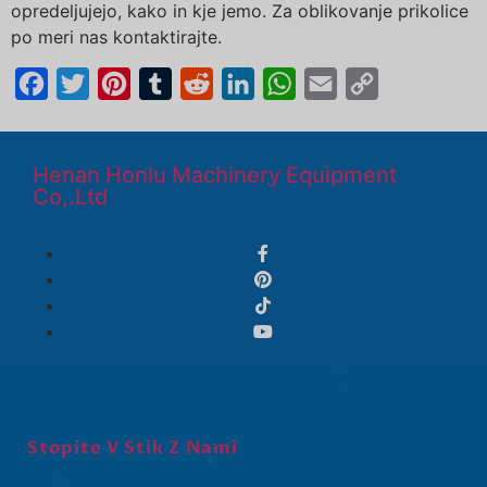
opredeljujejo, kako in kje jemo. Za oblikovanje prikolice
po meri nas kontaktirajte.
Facebook
Twitter
Pinterest
Tumblr
Reddit
LinkedIn
WhatsApp
Email
Copy
Link
Henan Honlu Machinery Equipment
Co,.Ltd
Stopite V Stik Z Nami