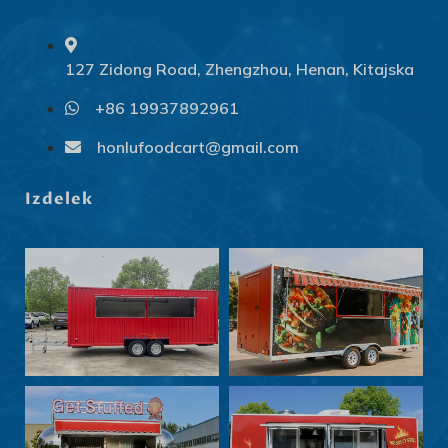
127 Zidong Road, Zhengzhou, Henan, Kitajska
+86 19937892961
Svenska
Slovenčina
honlufoodcart@gmail.com
Norsk bokmål
Izdelek
हिन्दी
Nederlands (België)
Български
Eesti
Maori
Norsk nynorsk
Српски језик
Hrvatski