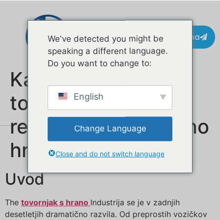
Pišite na
We've detected you might be
speaking a different language.
Do you want to change to:
Kako sodobni
tovornjaki s hrano
English
revolucionirajo ulično
Change Language
hrano leta 2025
Close and do not switch language
Uvod
The
tovornjak s hrano
Industrija se je v zadnjih
desetletjih dramatično razvila. Od preprostih vozičkov