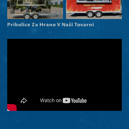
Dansk
Latviešu valoda
Prikolice Za Hrano V Naši Tovarni
Čeština
Ελληνικά
Македонски јазик
Shqip
Nederlands
العربية
Polski
Русский
Português
Italiano
Deutsch