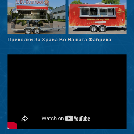
Српски језик
Hrvatski
Dansk
Latviešu valoda
Приколки За Храна Во Нашата Фабрика
Slovenščina
Čeština
Ελληνικά
Shqip
Nederlands
العربية
Polski
Русский
Português
Italiano