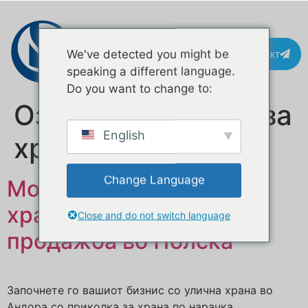
Контакт
We've detected you might be
speaking a different language.
Do you want to change to:
Ознака:
приколка за
English
храна за скара
Change Language
Мобилна приколка за
храна по нарачка на
Close and do not switch language
продажба во Полска
Започнете го вашиот бизнис со улична храна во
Андора со приколка за храна по нарачка