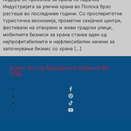
Индустријата за улична храна во Полска брзо
растеше во последниве години. Со просперитетна
туристичка економија, прометни скијачки центри,
фестивали на отворено и живи градски улици,
мобилните бизниси за храна станаа еден од
најпрофитабилните и најфлексибилни начини за
започнување бизнис со храна […]
Хенан Хонлу Машинска Опрема Ко.
ООД