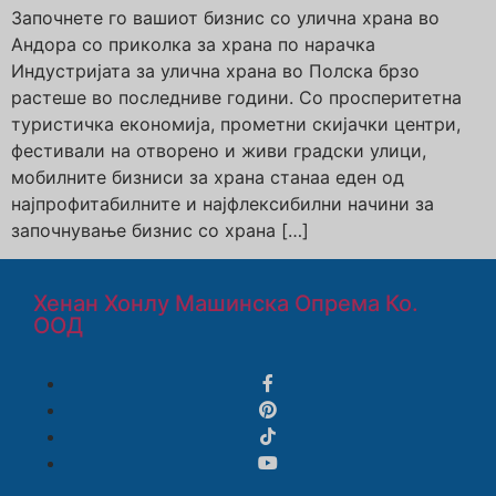
Започнете го вашиот бизнис со улична храна во
Андора со приколка за храна по нарачка
Индустријата за улична храна во Полска брзо
растеше во последниве години. Со просперитетна
туристичка економија, прометни скијачки центри,
фестивали на отворено и живи градски улици,
мобилните бизниси за храна станаа еден од
најпрофитабилните и најфлексибилни начини за
започнување бизнис со храна […]
Хенан Хонлу Машинска Опрема Ко.
ООД