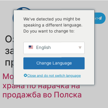
Контакт
We've detected you might be
speaking a different language.
Do you want to change to:
Ознака:
Приколка
за храна на
English
продажба
Change Language
Мобилна приколка за
Close and do not switch language
храна по нарачка на
продажба во Полска