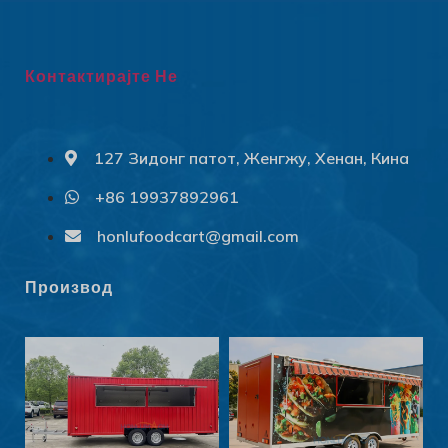
Контактирајте Не
127 Зидонг патот, Женгжу, Хенан, Кина
+86 19937892961
Svenska
Slovenčina
honlufoodcart@gmail.com
Norsk bokmål
Производ
हिन्दी
Nederlands (België)
Български
Eesti
Maori