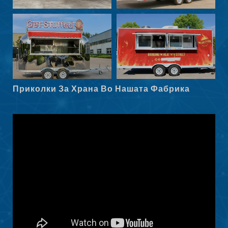
Norsk nynorsk
Српски језик
Hrvatski
Dansk
Latviešu valoda
Приколки За Храна Во Нашата Фабрика
Slovenščina
Čeština
Ελληνικά
Shqip
Nederlands
العربية
Polski
Русский
Português