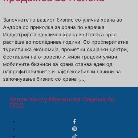
Започнете го вашиот бизнис со улична храна во
Андора со приколка за храна по нарачка
Индустријата за улична храна во Полска брзо
растеше во последниве години. Со просперитетна
туристичка економија, прометни скијачки центри,
фестивали на отворено и живи градски улици,
мобилните бизниси за храна станаа еден од
најпрофитабилните и најфлексибилни начини за
започнување бизнис со храна […]
Хенан Хонлу Машинска Опрема Ко.
ООД