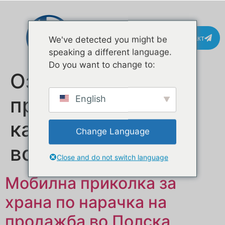
Контакт
We've detected you might be
speaking a different language.
Do you want to change to:
Ознака:
производител на
English
камиони за храна
Change Language
во Европа
Close and do not switch language
Мобилна приколка за
храна по нарачка на
продажба во Полска