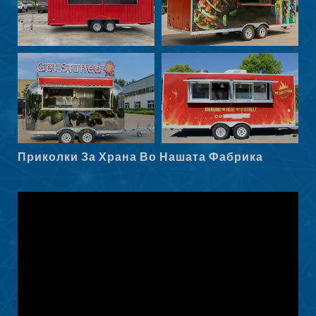
Maori
Norsk nynorsk
Српски језик
Hrvatski
Dansk
Latviešu valoda
Приколки За Храна Во Нашата Фабрика
Slovenščina
Čeština
Ελληνικά
Shqip
Nederlands
العربية
Polski