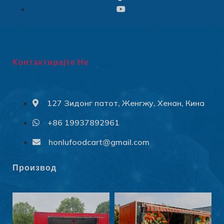
Контактирајте Не
127 Зидонг патот, Женгжу, Хенан, Кина
+86 19937892961
Svenska
Slovenčina
honlufoodcart@gmail.com
Norsk bokmål
Производ
हिन्दी
Nederlands (België)
Български
Eesti