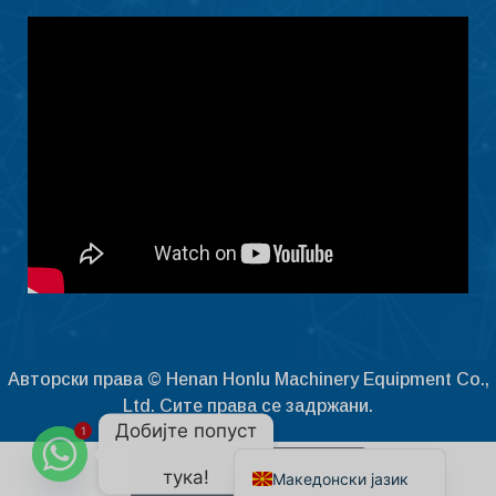
Čeština
Ελληνικά
Shqip
Nederlands
العربية
Polski
Русский
Português
Italiano
Deutsch
Français
Авторски права © Henan Honlu Machinery Equipment Co.,
Español
Ltd. Сите права се задржани.
Добијте попуст
1
English
Контактирајте сега
тука!
Македонски јазик