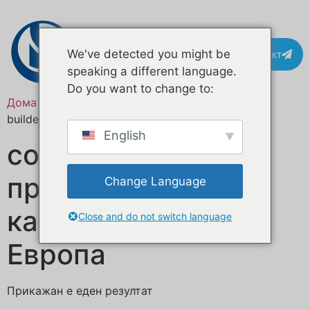
Контакт
We've detected you might be
speaking a different language.
Do you want to change to:
Дома
/ Означени продукти “custom food truck
builders Europe”
English
сопствени
производители на
Change Language
камиони за храна
Close and do not switch language
Европа
Прикажан е еден резултат