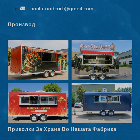
Slovenčina
honlufoodcart@gmail.com
Norsk bokmål
Производ
हिन्दी
Nederlands (België)
Български
Eesti
Maori
Norsk nynorsk
Српски језик
Hrvatski
Dansk
Latviešu valoda
Приколки За Храна Во Нашата Фабрика
Slovenščina