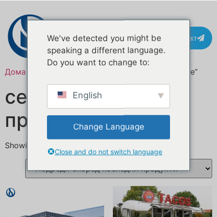
Контакт
We've detected you might be
speaking a different language.
Do you want to change to:
Дома
/ Означени продукти “kitchen trailer for sale”
се продава кујнска
English
приколка
Change Language
Showing all 2 results
Close and do not switch language