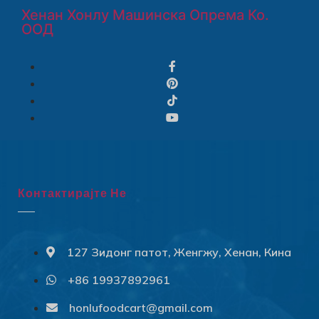
Хенан Хонлу Машинска Опрема Ко.
ООД
Контактирајте Не
127 Зидонг патот, Женгжу, Хенан, Кина
+86 19937892961
Svenska
Slovenčina
honlufoodcart@gmail.com