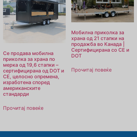
Мобилна приколка за
храна од 21 стапки на
продажба во Канада |
Сертифицирана со CE и
Се продава мобилна
DOT
приколка за храна по
мерка од 19,6 стапки –
Прочитај повеќе
сертифицирана од DOT и
CE, целосно опремена,
изработена според
американските
стандарди
Прочитај повеќе