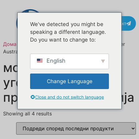
Контакт
We've detected you might be
speaking a different language.
Do you want to change to:
Дома
/ Означени продукти “mobile catering trailer
Australia”
English
мобилна
угостителска
Change Language
приколка Австралија
Close and do not switch language
Showing all 4 results