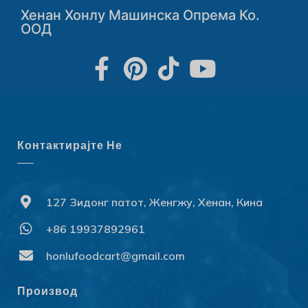
Хенан Хонлу Машинска Опрема Ко.
ООД
Контактирајте Не
127 Зидонг патот, Женгжу, Хенан, Кина
+86 19937892961
Svenska
Slovenčina
honlufoodcart@gmail.com
Norsk bokmål
Производ
हिन्दी