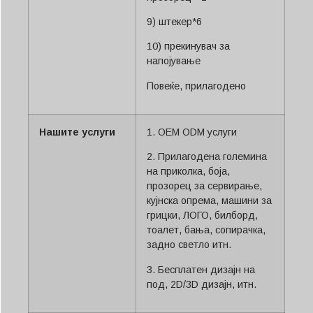
9) штекер*6
10) прекинувач за
напојување
Повеќе, прилагодено
Нашите услуги
1. OEM ODM услуги
2. Прилагодена големина
на приколка, боја,
прозорец за сервирање,
кујнска опрема, машини за
грицки, ЛОГО, билборд,
тоалет, бања, сопирачка,
задно светло итн.
3. Бесплатен дизајн на
под, 2D/3D дизајн, итн.