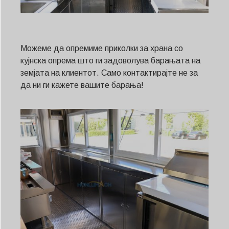
Можеме да опремиме приколки за храна со
кујнска опрема што ги задоволува барањата на
земјата на клиентот. Само контактирајте не за
да ни ги кажете вашите барања!