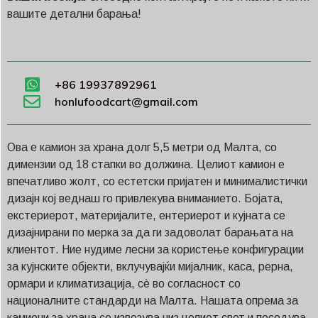
вашите детални барања!
+86 19937892961
honlufoodcart@gmail.com
Ова е камион за храна долг 5,5 метри од Малта, со
димензии од 18 стапки во должина. Целиот камион е
впечатливо жолт, со естетски пријатен и минималистички
дизајн кој веднаш го привлекува вниманието. Бојата,
екстериерот, материјалите, ентериерот и кујната се
дизајнирани по мерка за да ги задоволат барањата на
клиентот. Ние нудиме лесни за користење конфигурации
за кујнските објекти, вклучувајќи мијалник, каса, рерна,
ормари и климатизација, сè во согласност со
националните стандарди на Малта. Нашата опрема за
камиони за храна се извезува низ целиот свет и поседува