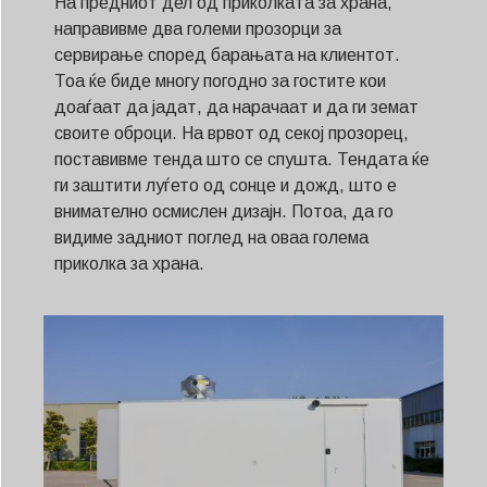
На предниот дел од приколката за храна,
направивме два големи прозорци за
сервирање според барањата на клиентот.
Тоа ќе биде многу погодно за гостите кои
доаѓаат да јадат, да нарачаат и да ги земат
своите оброци. На врвот од секој прозорец,
поставивме тенда што се спушта. Тендата ќе
ги заштити луѓето од сонце и дожд, што е
внимателно осмислен дизајн. Потоа, да го
видиме задниот поглед на оваа голема
приколка за храна.