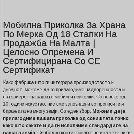
Мобилна Приколка За Храна
По Мерка Од 18 Стапки На
Продажба На Малта |
Целосно Опремена И
Сертифицирана Со CE
Сертификат
Како фабрика што ги интегрира производството и
дизајнот, можеме да го прилагодиме надворешноста и
ентериерот на вашите мобилни приколки. Со повеќе од
10 години искуство, ние сме запознаени со прописите и
барањата на многу земји. Со еден збор,
Можеме да ја
прилагодиме вашата приколка од соништата точно
како што сакате и да ги исполниме стандардите на
вашата земја.
Слободно контактирајте не и кажете ни ги