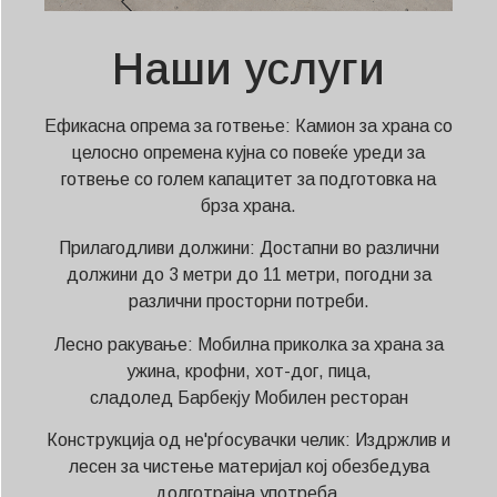
Наши услуги
Ефикасна опрема за готвење: Камион за храна со
целосно опремена кујна со повеќе уреди за
готвење со голем капацитет за подготовка на
брза храна.
Прилагодливи должини: Достапни во различни
должини до 3 метри до 11 метри, погодни за
различни просторни потреби.
Лесно ракување: Мобилна приколка за храна за
ужина, крофни, хот-дог, пица,
сладолед
Барбекју
Мобилен ресторан
Конструкција од не'рѓосувачки челик: Издржлив и
лесен за чистење материјал кој обезбедува
долготрајна употреба.