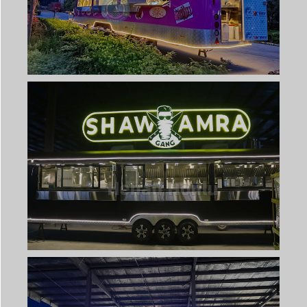
Svenska
Slovenčina
Norsk bokmål
हिन्दी
Nederlands (België)
Български
Eesti
Maori
Norsk nynorsk
Српски језик
Hrvatski
Dansk
Latviešu valoda
Slovenščina