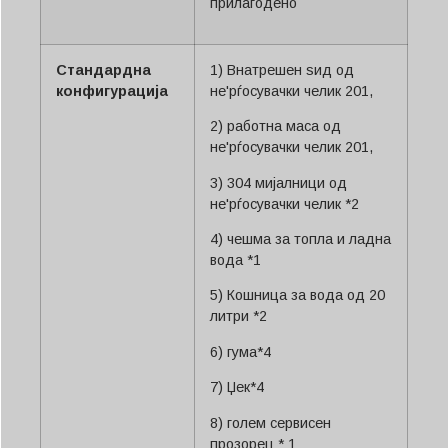
прилагодено
Стандардна
1) Внатрешен ѕид од
конфигурација
не'рѓосувачки челик 201,
2) работна маса од
не'рѓосувачки челик 201,
3) 304 мијалници од
не'рѓосувачки челик *2
4) чешма за топла и ладна
вода *1
5) Кошница за вода од 20
литри *2
6) гума*4
7) Џек*4
8) голем сервисен
прозорец * 1