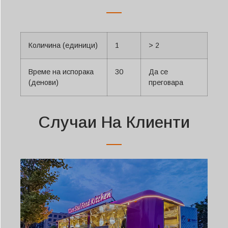
Количина (единици)
1
> 2
Време на испорака
30
Да се
(денови)
преговара
Случаи На Клиенти