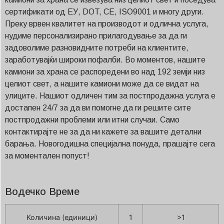
сертификати од ЕУ, DOT, CE, ISO9001 и многу други.
Преку врвен квалитет на производот и одлична услуга,
нудиме персонализирано прилагодување за да ги
задоволиме разновидните потреби на клиентите,
заработувајќи широки пофалби. Во моментов, нашите
камиони за храна се распоредени во над 192 земји низ
целиот свет, а нашите камиони може да се видат на
улиците. Нашиот одличен тим за постпродажна услуга е
достапен 24/7 за да ви помогне да ги решите сите
постпродажни проблеми или итни случаи. Само
контактирајте не за да ни кажете за вашите детални
барања. Новогодишна специјална понуда, прашајте сега
за моментален попуст!
Водечко Време
Количина (единици)
1
>1