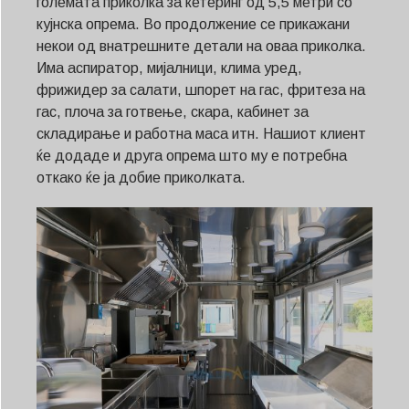
големата приколка за кетеринг од 5,5 метри со
кујнска опрема. Во продолжение се прикажани
некои од внатрешните детали на оваа приколка.
Има аспиратор, мијалници, клима уред,
фрижидер за салати, шпорет на гас, фритеза на
гас, плоча за готвење, скара, кабинет за
складирање и работна маса итн. Нашиот клиент
ќе додаде и друга опрема што му е потребна
откако ќе ја добие приколката.