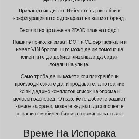
Прилагодлив дизајн: Изберете од низа бои и
конфигурации што одговараат на вашиот бренд.
Бесплатно цртање на 2D/3D план на подот
Нашите приколки имаат DOT и CE сертификати и
имаат VIN броеви, што може да им помогне на
клиентите да добијат лиценца и да бидат
легални на улица.
Само треба да ни кажете кои прехранбени
производи сакате да ги продавате, а потоа ние
ќе ви дадеме комплетен список на опрема и
целосен распоред. Откако ќе го добиете вашиот
камион за храна, можете веднаш да започнете
со вашиот мобилен бизнис со камиони за храна.
Време На Испорака