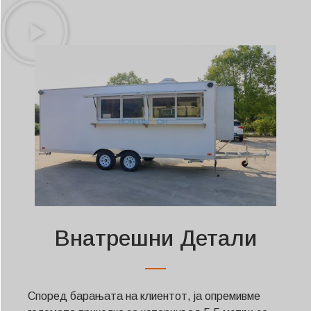
Внатрешни Детали
Според барањата на клиентот, ја опремивме