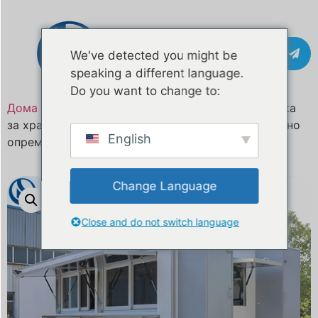
Контакт
We've detected you might be
speaking a different language.
Do you want to change to:
Дома
/
Производ
/ 18-метарска мобилна приколка
за храна по мерка на продажба на Малта | Целосно
English
опремена и сертифицирана со CE сертификат
Change Language
Close and do not switch language