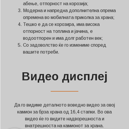
абење, отпорност на корозија;
Модерна и напредна дополнителна опрема
опремена во мобилната приколка за храна;
Тешко е да се корозира, има висока
отпорност на топлина и јачина, е
водоотпорен и има долг работен век;
Со задоволство ќе го измениме според
вашите потреби.
Видео дисплеј
——————
Да го видиме деталното воведно видео за овој
камион за брза храна од 16,4 стапки. Во ова
видео ќе го видите надворешноста и
внатрешноста на камионот за храна.