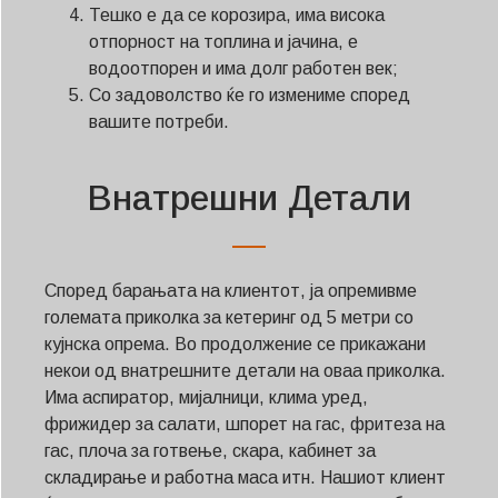
Тешко е да се корозира, има висока
отпорност на топлина и јачина, е
водоотпорен и има долг работен век;
Со задоволство ќе го измениме според
вашите потреби.
Внатрешни Детали
Според барањата на клиентот, ја опремивме
големата приколка за кетеринг од 5 метри со
кујнска опрема. Во продолжение се прикажани
некои од внатрешните детали на оваа приколка.
Има аспиратор, мијалници, клима уред,
фрижидер за салати, шпорет на гас, фритеза на
гас, плоча за готвење, скара, кабинет за
складирање и работна маса итн. Нашиот клиент