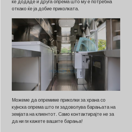
ќе додаде и друга опрема што му е потребна
откако ќе ја добие приколката.
Можеме да опремиме приколки за храна со
кујнска опрема што ги задоволува барањата на
земјата на клиентот. Само контактирајте не за
да ни ги кажете вашите барања!