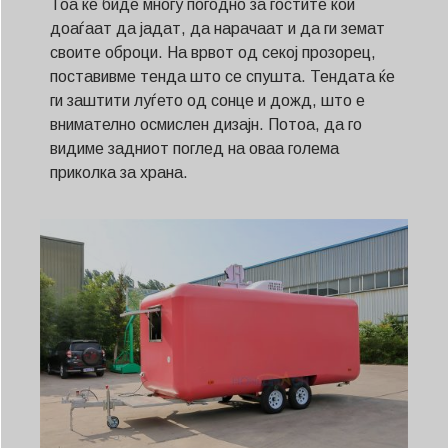
Тоа ќе биде многу погодно за гостите кои
доаѓаат да јадат, да нарачаат и да ги земат
своите оброци. На врвот од секој прозорец,
поставивме тенда што се спушта. Тендата ќе
ги заштити луѓето од сонце и дожд, што е
внимателно осмислен дизајн. Потоа, да го
видиме задниот поглед на оваа голема
приколка за храна.