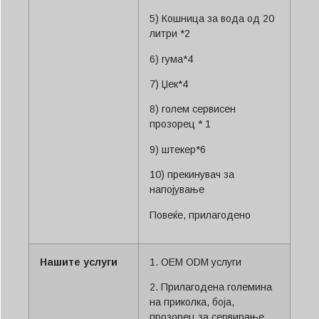
5) Кошница за вода од 20
литри *2
6) гума*4
7) Џек*4
8) голем сервисен
прозорец * 1
9) штекер*6
10) прекинувач за
напојување
Повеќе, прилагодено
Нашите услуги
1. OEM ODM услуги
2. Прилагодена големина
на приколка, боја,
прозорец за сервирање,