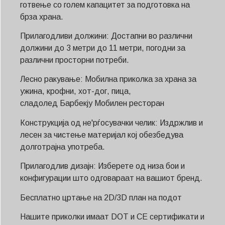
готвење со голем капацитет за подготовка на
брза храна.
Прилагодливи должини: Достапни во различни
должини до 3 метри до 11 метри, погодни за
различни просторни потреби.
Лесно ракување: Мобилна приколка за храна за
ужина, крофни, хот-дог, пица,
сладолед
Барбекју
Мобилен ресторан
Конструкција од не'рѓосувачки челик: Издржлив и
лесен за чистење материјал кој обезбедува
долготрајна употреба.
Прилагодлив дизајн: Изберете од низа бои и
конфигурации што одговараат на вашиот бренд.
Бесплатно цртање на 2D/3D план на подот
Нашите приколки имаат DOT и CE сертификати и