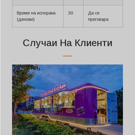
Време на испорака
30
Да се
(денови)
преговара
Случаи На Клиенти