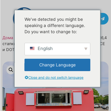
Контакт
We've detected you might be
speaking a different language.
Do you want to change to:
Дома
/
Производ
/ Мобилен камион за храна од 16,4
стапки на продажба во Чешка сертифициран од CE
English
и DOT
Change Language
Close and do not switch language