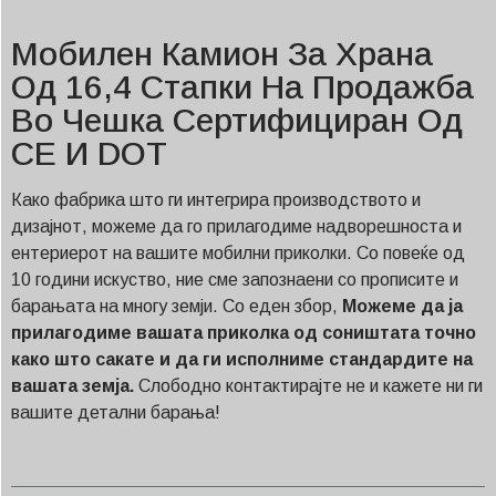
Мобилен Камион За Храна
Од 16,4 Стапки На Продажба
Во Чешка Сертифициран Од
CE И DOT
Како фабрика што ги интегрира производството и
дизајнот, можеме да го прилагодиме надворешноста и
ентериерот на вашите мобилни приколки. Со повеќе од
10 години искуство, ние сме запознаени со прописите и
барањата на многу земји. Со еден збор,
Можеме да ја
прилагодиме вашата приколка од соништата точно
како што сакате и да ги исполниме стандардите на
вашата земја.
Слободно контактирајте не и кажете ни ги
вашите детални барања!