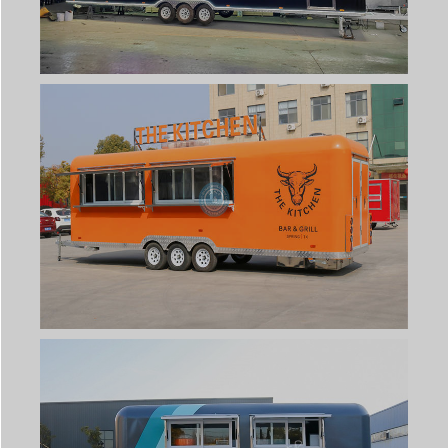
Svenska
Slovenčina
Norsk bokmål
हिन्दी
Nederlands (België)
Български
Eesti
Maori
Norsk nynorsk
Српски језик
Hrvatski
Dansk
Latviešu valoda
Slovenščina