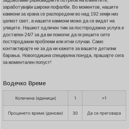
задоволиме разновидните потреби на клиентите,
заработувајќи широки пофалби. Во моментов, нашите
камиони за храна се распоредени во над 192 земји низ
целиот свет, а нашите камиони може да се видат на
улиците. Нашиот одличен тим за постпродажна услуга е
достапен 24/7 за да ви помогне да ги решите сите
постпродажни проблеми или итни случаи. Само
контактирајте не за да ни кажете за вашите детални
барања. Новогодишна специјална понуда, прашајте сега
за моментален попуст!
Водечко Време
Количина (единици)
1
>1
Проценето време (денови)
30
Да се преговара