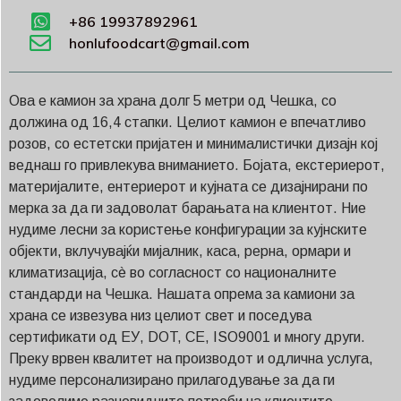
+86 19937892961
honlufoodcart@gmail.com
Ова е камион за храна долг 5 метри од Чешка, со
должина од 16,4 стапки. Целиот камион е впечатливо
розов, со естетски пријатен и минималистички дизајн кој
веднаш го привлекува вниманието. Бојата, екстериерот,
материјалите, ентериерот и кујната се дизајнирани по
мерка за да ги задоволат барањата на клиентот. Ние
нудиме лесни за користење конфигурации за кујнските
објекти, вклучувајќи мијалник, каса, рерна, ормари и
климатизација, сè во согласност со националните
стандарди на Чешка. Нашата опрема за камиони за
храна се извезува низ целиот свет и поседува
сертификати од ЕУ, DOT, CE, ISO9001 и многу други.
Преку врвен квалитет на производот и одлична услуга,
нудиме персонализирано прилагодување за да ги