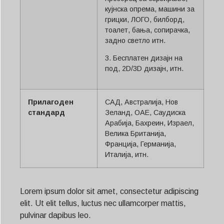
кујнска опрема, машини за
грицки, ЛОГО, билборд,
тоалет, бања, сопирачка,
задно светло итн.
3. Бесплатен дизајн на
под, 2D/3D дизајн, итн.
Прилагоден
САД, Австралија, Нов
стандард
Зеланд, ОАЕ, Саудиска
Арабија, Бахреин, Израел,
Велика Британија,
Франција, Германија,
Италија, итн.
Lorem ipsum dolor sit amet, consectetur adipiscing
elit. Ut elit tellus, luctus nec ullamcorper mattis,
pulvinar dapibus leo.