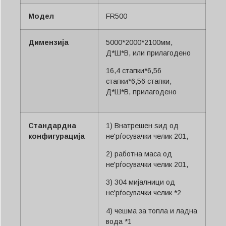
Модел
FR500
Димензија
5000*2000*2100мм,
Д*Ш*В, или прилагодено
16,4 стапки*6,56
стапки*6,56 стапки,
Д*Ш*В, прилагодено
Стандардна
1) Внатрешен ѕид од
конфигурација
не'рѓосувачки челик 201,
2) работна маса од
не'рѓосувачки челик 201,
3) 304 мијалници од
не'рѓосувачки челик *2
4) чешма за топла и ладна
вода *1