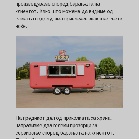
произведуваме според барањата на
клиентот. Како што можеме да видиме од
сликата подолу, има привлечен знак и ќе свети
ноќе.
На предниот дел од приколката за храна,
направивме два големи прозорци за
сервирање според барањата на клиентот.