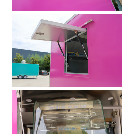
Svenska
Slovenčina
हिन्दी
Nederlands (België)
Български
Eesti
Maori
Norsk nynorsk
Српски језик
Hrvatski
Dansk
Latviešu valoda
Slovenščina
Čeština