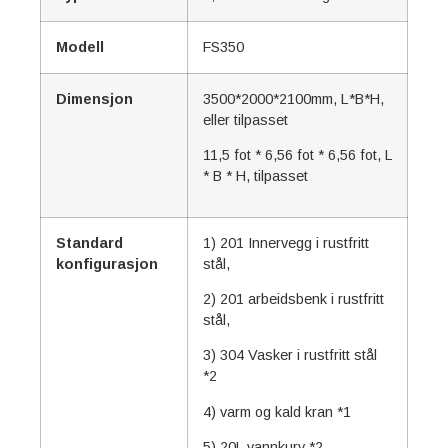
Modell
FS350
Dimensjon
3500*2000*2100mm, L*B*H,
eller tilpasset
11,5 fot * 6,56 fot * 6,56 fot, L
* B * H, tilpasset
Standard
1) 201 Innervegg i rustfritt
konfigurasjon
stål,
2) 201 arbeidsbenk i rustfritt
stål,
3) 304 Vasker i rustfritt stål
*2
4) varm og kald kran *1
5) 20L vannkurv *2