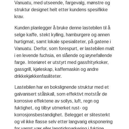
Vanuatu, med utseende, fargevalg, mønstre og
struktur designet helt etter kundens spesifikke
krav.
Kunden planlegger å bruke denne lastebilen til å
selge kaffe, stekt kylling, hamburgere og annen
hurtigmat, samt lokale spesialiteter, på gatene i
Vanuatu. Derfor, som forespurt, er lastebilen malt
i en levende fuchsia, en slående og iøynefallende
farge. Interiøret er utstyrt med gassfrityrkoker,
gassgrill, kjøleskap, kaffemaskin og andre
drikkekjøkkenfasiliteter.
Lastebilen har en bokslignende struktur med et
galvanisert stålskall, som effektivt motstår de
korrosive effektene av sollys, luft, regn og
fuktighet, og tilbyr utmerket rust- og
korrosjonsbestandighet. Belegget er slitesterkt
og vil ikke flasse selv etter langvarig eksponering
for varmt vær eller langtidsparkering i fuktige