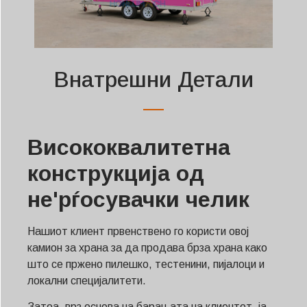
Внатрешни Детали
Висококвалитетна
конструкција од
не'рѓосувачки челик
Нашиот клиент првенствено го користи овој
камион за храна за да продава брза храна како
што се пржено пилешко, тестенини, пијалоци и
локални специјалитети.
Затоа, врз основа на барањата на клиентот, ја