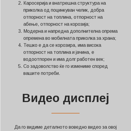
Каросерија и внатрешна структура на
приколка од поцинкуван челик, добра
отпорност на топлина, отпорност на
абење, отпорност на корозија;
Модерна и напредна дополнителна опрема
опремена во мобилната приколка за храна;
Тешко е да се корозира, има висока
отпорност на топлина и јачина, е
водоотпорен и има долг работен век;
Со задоволство ќе го измениме според
вашите потреби.
Видео дисплеј
——————
Да го видиме деталното воведно видео за овој