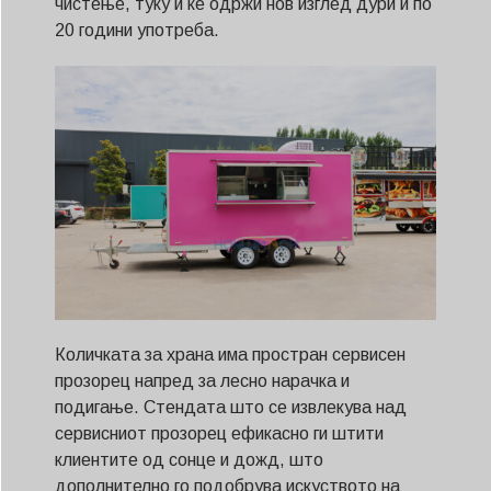
чистење, туку и ќе одржи нов изглед дури и по
20 години употреба.
Количката за храна има простран сервисен
прозорец напред за лесно нарачка и
подигање. Стендата што се извлекува над
сервисниот прозорец ефикасно ги штити
клиентите од сонце и дожд, што
дополнително го подобрува искуството на