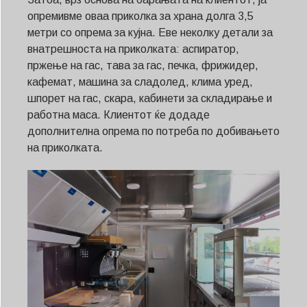
опремивме оваа приколка за храна долга 3,5
метри со опрема за кујна. Еве неколку детали за
внатрешноста на приколката: аспиратор,
пржење на гас, тава за гас, печка, фрижидер,
кафемат, машина за сладолед, клима уред,
шпорет на гас, скара, кабинети за складирање и
работна маса. Клиентот ќе додаде
дополнителна опрема по потреба по добивањето
на приколката.