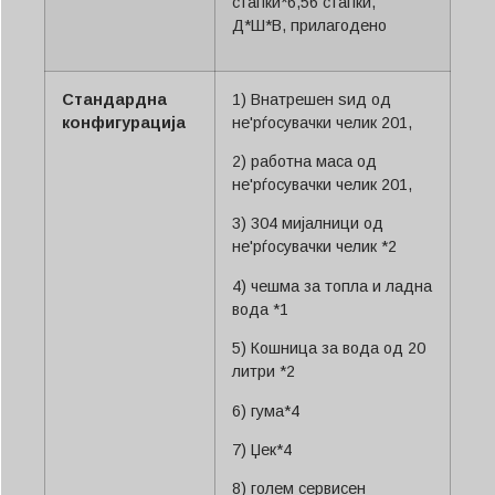
стапки*6,56 стапки,
Д*Ш*В, прилагодено
Стандардна
1) Внатрешен ѕид од
конфигурација
не'рѓосувачки челик 201,
2) работна маса од
не'рѓосувачки челик 201,
3) 304 мијалници од
не'рѓосувачки челик *2
4) чешма за топла и ладна
вода *1
5) Кошница за вода од 20
литри *2
6) гума*4
7) Џек*4
8) голем сервисен