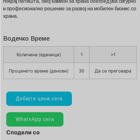
покрај патишта, овој камион за храна обезбедува сигурно
и професионално решение за развој на мобилен бизнис со
храна.
Водечко Време
Количина (единици)
1
>1
Проценето време (денови)
30
Да се преговара
Добијте цена сега
WhatsApp сега
Сподели со