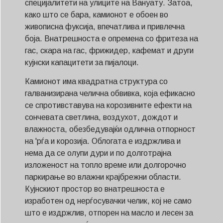
специјалитети на улиците на Вануату. Затоа,
како што се бара, камионот е обоен во
живописна фуксија, впечатлива и привлечна
боја. Внатрешноста е опремена со фритеза на
гас, скара на гас, фрижидер, кафемат и други
кујнски капацитети за пијалоци.
Камионот има квадратна структура со
галванизирана челична обвивка, која ефикасно
се спротивставува на корозивните ефекти на
сончевата светлина, воздухот, дождот и
влажноста, обезбедувајќи одлична отпорност
на 'рѓа и корозија. Облогата е издржлива и
нема да се олупи дури и по долготрајна
изложеност на топло време или долгорочно
паркирање во влажни крајбрежни области.
Кујнскиот простор во внатрешноста е
изработен од нерѓосувачки челик, кој не само
што е издржлив, отпорен на масло и лесен за