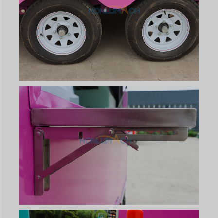
Svenska
Slovenčina
Norsk bokmål
हिन्दी
Nederlands (België)
Български
Eesti
Maori
Norsk nynorsk
Српски језик
Hrvatski
Dansk
Latviešu valoda
Slovenščina