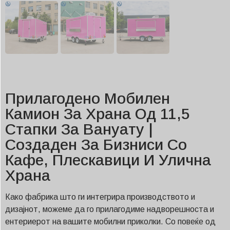
Прилагодено Мобилен
Камион За Храна Од 11,5
Стапки За Вануату |
Создаден За Бизниси Со
Кафе, Плескавици И Улична
Храна
Како фабрика што ги интегрира производството и
дизајнот, можеме да го прилагодиме надворешноста и
ентериерот на вашите мобилни приколки. Со повеќе од