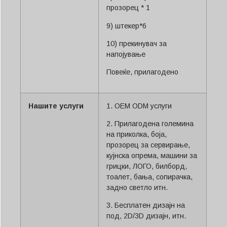
прозорец * 1
9) штекер*6
10) прекинувач за
напојување
Повеќе, прилагодено
Нашите услуги
1. OEM ODM услуги
2. Прилагодена големина
на приколка, боја,
прозорец за сервирање,
кујнска опрема, машини за
грицки, ЛОГО, билборд,
тоалет, бања, сопирачка,
задно светло итн.
3. Бесплатен дизајн на
под, 2D/3D дизајн, итн.