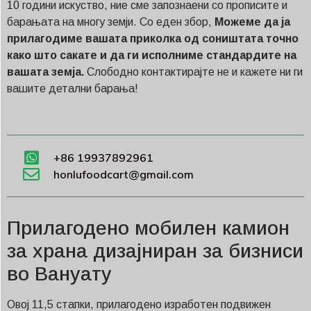
10 години искуство, ние сме запознаени со прописите и
барањата на многу земји. Со еден збор,
Можеме да ја
прилагодиме вашата приколка од соништата точно
како што сакате и да ги исполниме стандардите на
вашата земја.
Слободно контактирајте не и кажете ни ги
вашите детални барања!
+86 19937892961
honlufoodcart@gmail.com
Прилагодено мобилен камион
за храна дизајниран за бизниси
во Вануату
Овој 11,5 стапки, прилагодено изработен подвижен