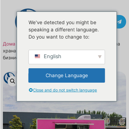
Контакт
We've detected you might be
speaking a different language.
Do you want to change to:
Дома
/
Производ
Прилагодено мобилен камион за
храна од 11,5 стапки за Вануату | Создаден за
English
бизниси со кафе, плескавици и улична храна
Change Language
Close and do not switch language