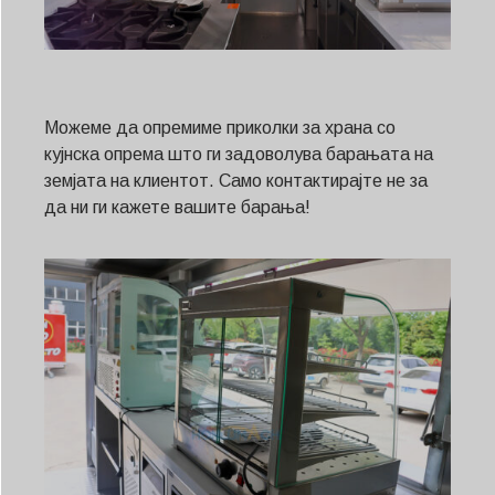
Можеме да опремиме приколки за храна со
кујнска опрема што ги задоволува барањата на
земјата на клиентот. Само контактирајте не за
да ни ги кажете вашите барања!