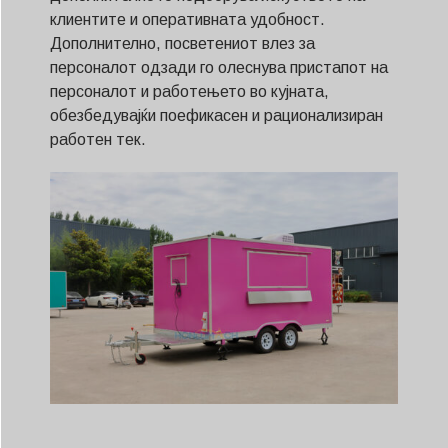
клиентите и оперативната удобност.
Дополнително, посветениот влез за
персоналот одзади го олеснува пристапот на
персоналот и работењето во кујната,
обезбедувајќи поефикасен и рационализиран
работен тек.