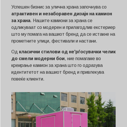
Успешен бизнис за улична храна започнува со
атрактивен и незаборавен дизајн на камион
за храна
. Нашите камиони за храна се
одликуваат со модерен и прилагодлив екстериер
што му помага на вашиот бренд да се истакне на
прометните улици, фестивали и настани.
Од
класични стилови од не'рѓосувачки челик
до смели модерни бои
, ние помагаме во
креирање камион за храна што го одразува
идентитетот на вашиот бренд и привлекува
повеќе клиенти.