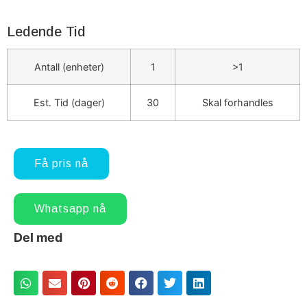
Ledende Tid
Antall (enheter)
1
>1
Est. Tid (dager)
30
Skal forhandles
Få pris nå
Whatsapp nå
Del med