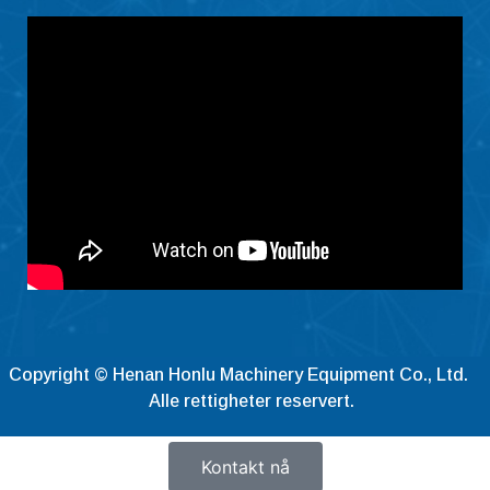
Eesti
Maori
Norsk nynorsk
Српски језик
Hrvatski
Dansk
Latviešu valoda
Slovenščina
Čeština
Ελληνικά
Copyright © Henan Honlu Machinery Equipment Co., Ltd.
Македонски јазик
Alle rettigheter reservert.
Shqip
Nederlands
Kontakt nå