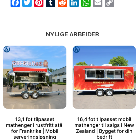
Facebook
Twitter
Pinterest
Tumblr
Reddit
LinkedIn
WhatsApp
Email
Copy
Link
NYLIGE ARBEIDER
13,1 fot tilpasset
16,4 fot tilpasset mobil
mathenger i rustfritt stål
mathenger til salgs i New
for Frankrike | Mobil
Zealand | Bygget for din
serveringsløsning
bedrift