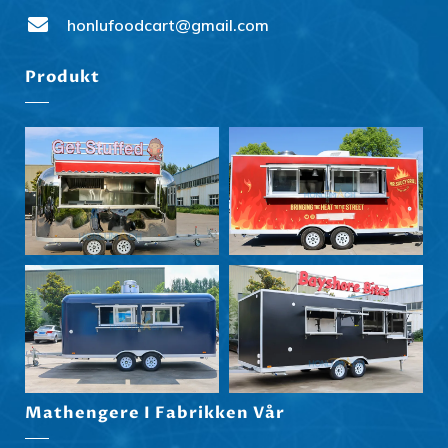
honlufoodcart@gmail.com
Produkt
Svenska
Slovenčina
हिन्दी
Nederlands (België)
Mathengere I Fabrikken Vår
Български