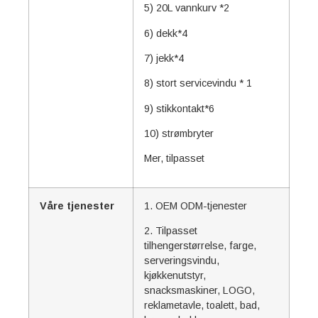
5) 20L vannkurv *2
6) dekk*4
7) jekk*4
8) stort servicevindu * 1
9) stikkontakt*6
10) strømbryter
Mer, tilpasset
Våre tjenester
1. OEM ODM-tjenester
2. Tilpasset
tilhengerstørrelse, farge,
serveringsvindu,
kjøkkenutstyr,
snacksmaskiner, LOGO,
reklametavle, toalett, bad,