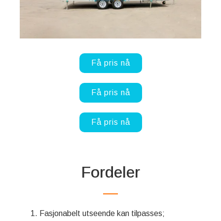
Få pris nå
Få pris nå
Få pris nå
Fordeler
Fasjonabelt utseende kan tilpasses;