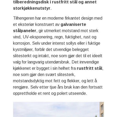
tilberedningsdisk i rustfritt stål og annet
storkjøkkenutstyr
.
Tilhengeren har en moderne firkantet design med
et eksteriør konstruert av
galvaniserte
stålpaneler
, gir utmerket motstand mot sterk
vind, UV-eksponering, regn, fuktighet, rust og
korrosjon. Selv under intenst sollys eller i fuktige
kystmiljøer, forblir det utvendige belegget
slitesterkt og intakt, noe som gjør det til et ideelt
valg for langvarig utendørsbruk. Det innvendige
kjøkkenet er bygget i sin helhet fra
rustfritt stål
,
noe som gjør den svært slitesterk,
motstandsdyktig mot fett og flekker, og lett å
rengjøre. Selv etter tjue års bruk kan den fortsatt
opprettholde et rent og polert utseende.