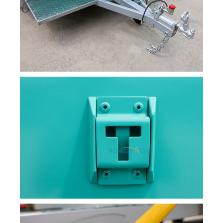
Svenska
Slovenčina
हिन्दी
Nederlands (België)
Български
Eesti
Maori
Norsk nynorsk
Српски језик
Hrvatski
Dansk
Latviešu valoda
Slovenščina
Čeština