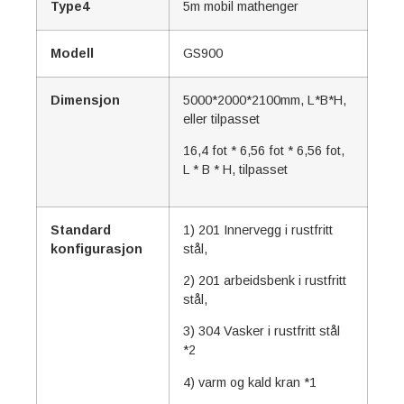
Type4
5m mobil mathenger
Modell
GS900
Dimensjon
5000*2000*2100mm, L*B*H,
eller tilpasset
16,4 fot * 6,56 fot * 6,56 fot,
L * B * H, tilpasset
Standard
1) 201 Innervegg i rustfritt
konfigurasjon
stål,
2) 201 arbeidsbenk i rustfritt
stål,
3) 304 Vasker i rustfritt stål
*2
4) varm og kald kran *1