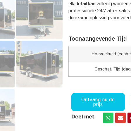
elk detail kan volledig worde
professionele 24/7 after-sale
duurzame oplossing voor voed
Toonaangevende Tijd
Hoeveelheid (eenhe
Geschat. Tijd (dag
Ontvang nu de
prijs
Deel met