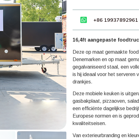
+86 19937892961
16,4ft aangepaste foodtru
Deze op maat gemaakte foodtru
Denemarken en op maat gemaa
gegalvaniseerd staal, een voll
is hij ideaal voor het serveren
drankjes.
Deze mobiele keuken is uitger
gasbakplaat, pizzaoven, salad
een ​​efficiënte dagelijkse be
Europese normen en is geprod
kwaliteitseisen.
Van exterieurbranding en kleu