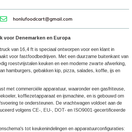
honlufoodcart@gmail.com
ck voor Denemarken en Europa
ck van 16,4 ft is speciaal ontworpen voor een klant in
kt voor fastfoodbedrijven. Met een duurzame buitenkant van
edig roestvrijstalen keuken en een moderne zwarte afwerking,
 van hamburgers, gebakken kip, pizza, salades, koffie, ijs en
ust met commerciële apparatuur, waaronder een gasfriteuse,
ekoeler, koffiezetapparaat en ijsmachine, en is gebouwd om
drijfsvoering te ondersteunen. De vrachtwagen voldoet aan de
uceerd volgens CE-, EU-, DOT- en ISO9001-gecertificeerde
renschema's tot keukenindelingen en apparatuurconfiguraties: