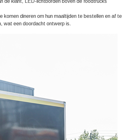
an de klant, LED-lichtborden boven de foodtrucks
komen dineren om hun maaltijden te bestellen en af ​​te
n, wat een doordacht ontwerp is.