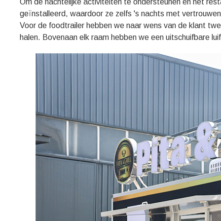
Om de nachtelijke activiteiten te ondersteunen en het re
geïnstalleerd, waardoor ze zelfs 's nachts met vertrouw
Voor de foodtrailer hebben we naar wens van de klant twee
halen. Bovenaan elk raam hebben we een uitschuifbare lui