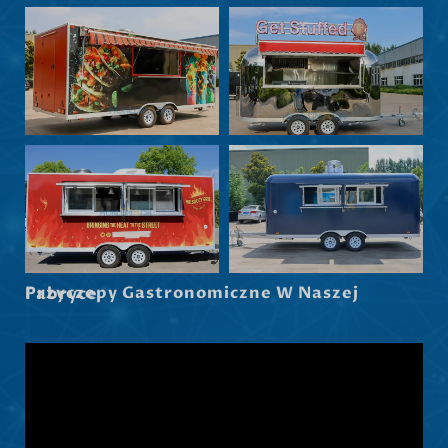
Nederlands (België)
Български
Eesti
Maori
Norsk nynorsk
Српски језик
Hrvatski
Dansk
Latviešu valoda
Przyczepy Gastronomiczne W Naszej Fabryce
Slovenščina
Čeština
Ελληνικά
Македонски јазик
Shqip