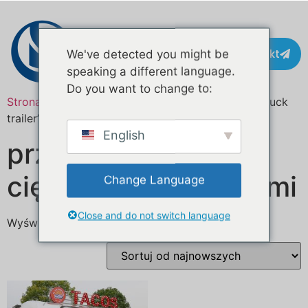
Kontakt
We've detected you might be
speaking a different language.
Do you want to change to:
Strona główna
/ Produkty oznaczone “beverage truck
trailer”
English
przyczepa do
ciężarówki z napojami
Change Language
Close and do not switch language
Wyświetlanie jednego wyniku