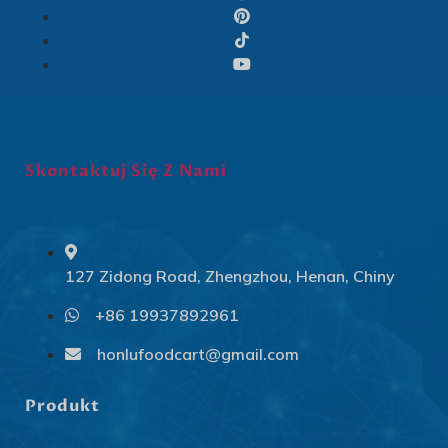
Skontaktuj Się Z Nami
127 Zidong Road, Zhengzhou, Henan, Chiny
+86 19937892961
Svenska
Slovenčina
honlufoodcart@gmail.com
Norsk bokmål
Produkt
हिन्दी