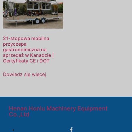
21-stopowa mobilna
przyczepa
gastronomiczna na
sprzedaż w Kanadzie |
Certyfikaty CE i DOT
Dowiedz się więcej
Henan Honlu Machinery Equipment
Co.,Ltd