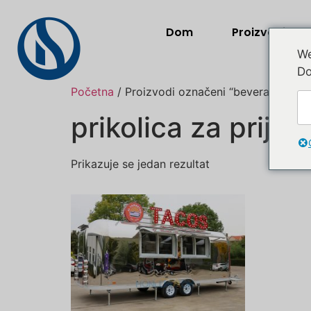
Dom
Proizvodi
We
Do
Početna
/ Proizvodi označeni “beverage truck 
prikolica za prijev
Prikazuje se jedan rezultat