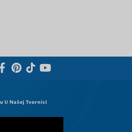
Nederlands (België)
Български
Eesti
Maori
Norsk nynorsk
Српски језик
Dansk
Latviešu valoda
Slovenščina
Čeština
u U Našoj Tvornici
Ελληνικά
Македонски јазик
Shqip