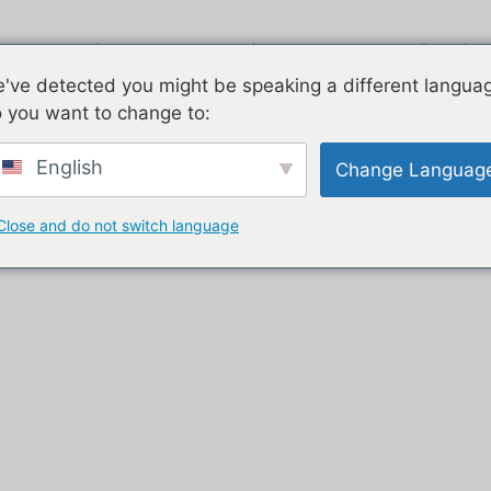
Zračni tok
Pocinčano
Dvije priče
've detected you might be speaking a different langua
 you want to change to:
trailer”
English
Change Languag
oz pića
Close and do not switch language