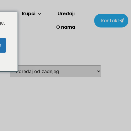
Kupci
Uređaji
Kontakt
ge.
O nama
e
Svenska
Slovenčina
Norsk bokmål
हिन्दी