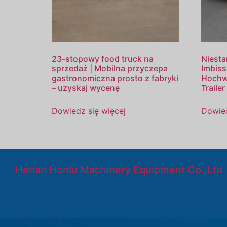
23-stopowy food truck na
Niesta
sprzedaż | Mobilna przyczepa
Imbiss
gastronomiczna prosto z fabryki
Hochwe
– uzyskaj wycenę
Trailer
Dowiedz się więcej
Dowied
Henan Honlu Machinery Equipment Co.,Ltd