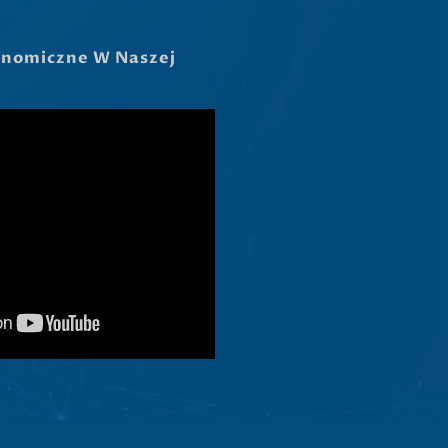
Latviešu valoda
Slovenščina
Čeština
Ελληνικά
Македонски јазик
Shqip
Nederlands
العربية
Русский
Português
Italiano
Deutsch
Français
Español