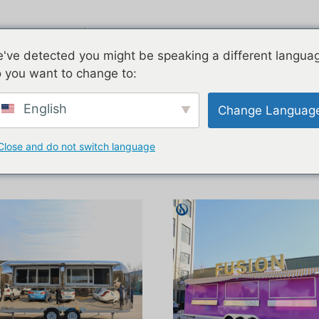
ukty
Airstream
Ocynkowany
've detected you might be speaking a different langua
 you want to change to:
 food stand”
English
Change Languag
a żywność
Close and do not switch language