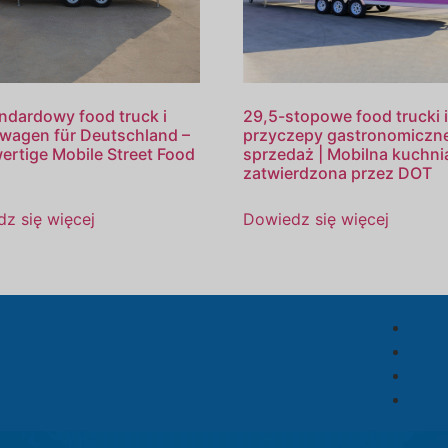
ndardowy food truck i
29,5-stopowe food trucki 
wagen für Deutschland –
przyczepy gastronomiczn
rtige Mobile Street Food
sprzedaż | Mobilna kuchni
zatwierdzona przez DOT
z się więcej
Dowiedz się więcej