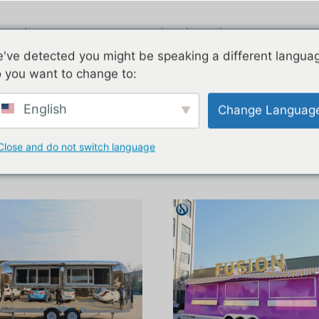
Airstream
Gegalvaniseerd
Twee v
've detected you might be speaking a different langua
 you want to change to:
and”
English
Change Languag
Close and do not switch language