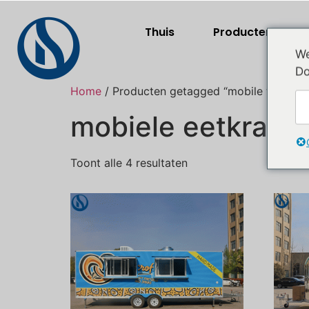
Thuis
Producten
We
Do
Home
/ Producten getagged “mobile food st
mobiele eetkraam
Toont alle 4 resultaten