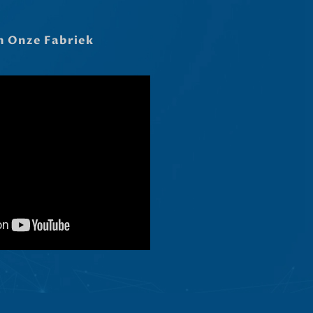
Latviešu valoda
Slovenščina
In Onze Fabriek
Čeština
Ελληνικά
Македонски јазик
Shqip
العربية
Polski
Русский
Português
Italiano
Deutsch
Français
Español