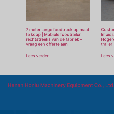
7 meter lange foodtruck op maat
Custo
te koop | Mobiele foodtrailer
Imbiss
rechtstreeks van de fabriek –
Hogere
vraag een offerte aan
trailer
Lees verder
Lees v
Henan Honlu Machinery Equipment Co., Ltd