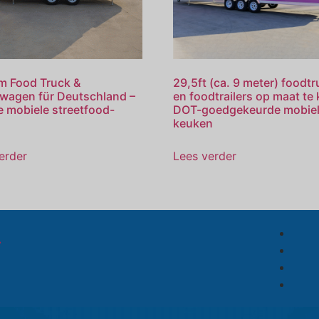
m Food Truck &
29,5ft (ca. 9 meter) foodt
wagen für Deutschland –
en foodtrailers op maat te 
 mobiele streetfood-
DOT-goedgekeurde mobie
keuken
erder
Lees verder
.