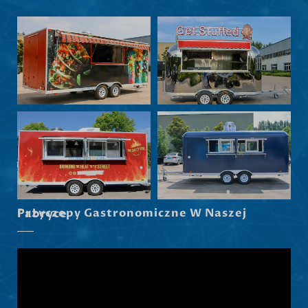
Nederlands (België)
Български
Eesti
Maori
Norsk nynorsk
Српски језик
Hrvatski
Dansk
Latviešu valoda
Przyczepy Gastronomiczne W Naszej Fabryce
Slovenščina
Čeština
Ελληνικά
Македонски јазик