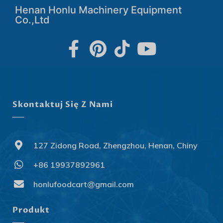
Henan Honlu Machinery Equipment
Co.,Ltd
Skontaktuj Się Z Nami
127 Zidong Road, Zhengzhou, Henan, Chiny
+86 19937892961
Svenska
Slovenčina
honlufoodcart@gmail.com
Norsk bokmål
Produkt
हिन्दी