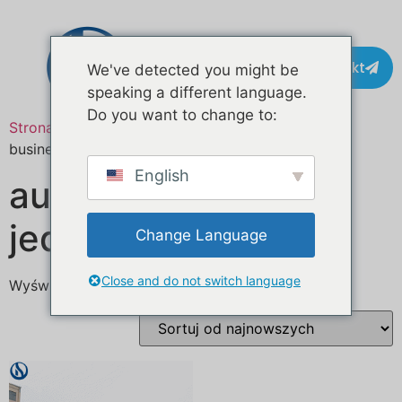
Kontakt
We've detected you might be
speaking a different language.
Do you want to change to:
Strona główna
/ Produkty oznaczone “street food
business australia”
English
australijski biznes z
jedzeniem ulicznym
Change Language
Close and do not switch language
Wyświetlanie jednego wyniku