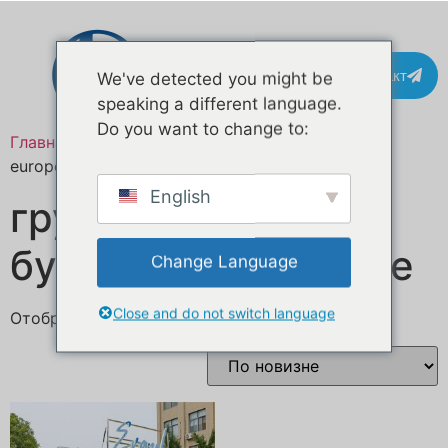
Контакт
We've detected you might be
speaking a different language.
Do you want to change to:
Главная
/ Товары с меткой «burger food truck
europe»
English
грузовик с
бургерами в Европе
Change Language
Close and do not switch language
Отображение единственного товара