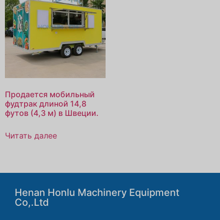
Продается мобильный
фудтрак длиной 14,8
футов (4,3 м) в Швеции.
Читать далее
Henan Honlu Machinery Equipment
Co,.Ltd