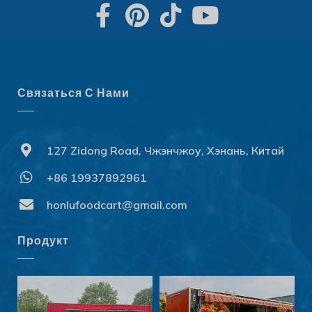
Связаться С Нами
127 Zidong Road, Чжэнчжоу, Хэнань, Китай
+86 19937892961
Svenska
Slovenčina
honlufoodcart@gmail.com
Norsk bokmål
Продукт
हिन्दी
Nederlands (België)
Български