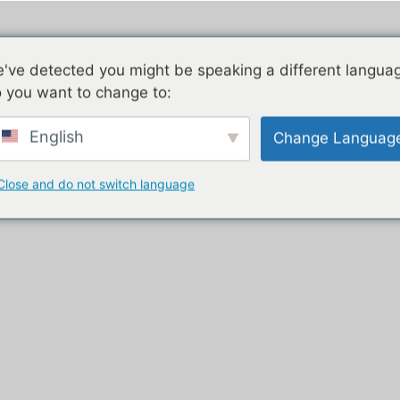
Эйрстрим
Оцинкованный
Дв
've detected you might be speaking a different langua
 you want to change to:
ment truck»
English
Change Languag
вик с закусками
Close and do not switch language