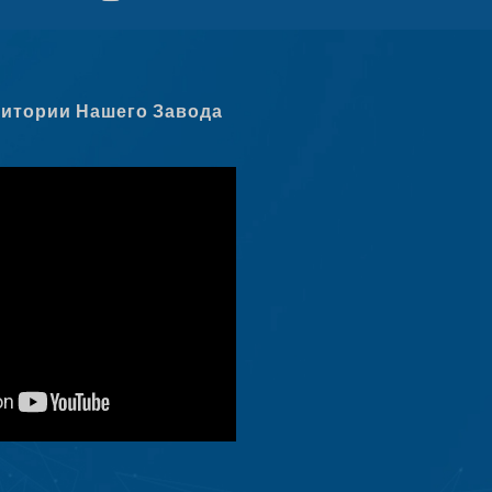
Dansk
Latviešu valoda
Slovenščina
ритории Нашего Завода
Čeština
Ελληνικά
Македонски јазик
Shqip
Nederlands
العربية
Polski
Português
Italiano
Deutsch
Français