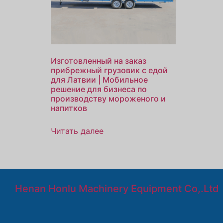
Изготовленный на заказ
прибрежный грузовик с едой
для Латвии | Мобильное
решение для бизнеса по
производству мороженого и
напитков
Читать далее
Henan Honlu Machinery Equipment Co,.Ltd