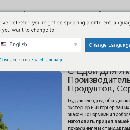
Эйрстрим
Оцинкованный
Дв
've detected you might be speaking a different langua
 you want to change to:
 фургон с едой для
English
Change Languag
ов для пищевых
Close and do not switch language
Изготовленный
С Едой Для Ям
Производител
Продуктов, С
Будучи заводом, объединяющ
экстерьер и интерьер ваших
знакомы с нормами и требов
изготовить прицеп вашей
пожеланиям и стандартам