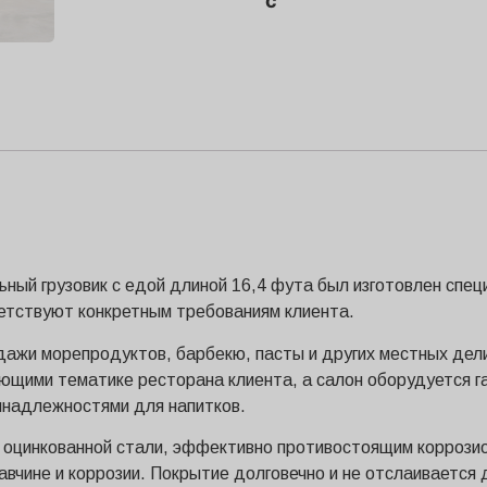
с
ный грузовик с едой длиной 16,4 фута был изготовлен спец
ветствуют конкретным требованиям клиента.
одажи морепродуктов, барбекю, пасты и других местных дел
ующими тематике ресторана клиента, а салон оборудуется г
инадлежностями для напитков.
з оцинкованной стали, эффективно противостоящим коррози
авчине и коррозии. Покрытие долговечно и не отслаивается