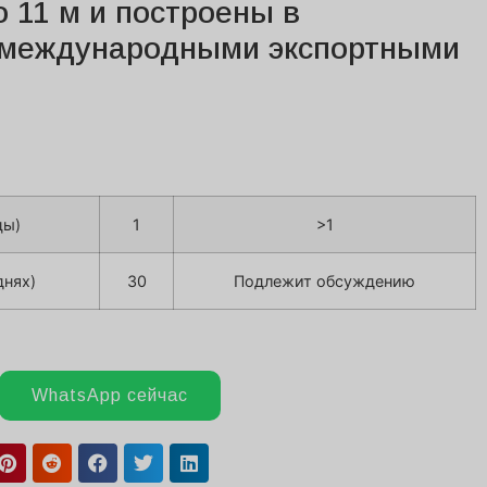
о 11 м и построены в
с международными экспортными
цы)
1
>1
днях)
30
Подлежит обсуждению
WhatsApp сейчас