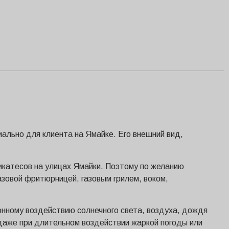
иально для клиента на Ямайке. Его внешний вид,
икатесов на улицах Ямайки. Поэтому по желанию
азовой фритюрницей, газовым грилем, воком,
онному воздействию солнечного света, воздуха, дождя
 даже при длительном воздействии жаркой погоды или