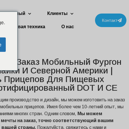
ухэтажный
Клиенты
Контакт
ge.
Бытовая техника
О нас
e
 На Заказ Мобильный Фургон
айки И Северной Америки |
ь Прицепов Для Пищевых
ертифицированный DOT И CE
им производство и дизайн, мы можем изготовить на заказ
 мобильных прицепов. Имея более чем 10-летний опыт, мы
аниями многих стран. Одним словом,
Мы можем
 мечты на заказ, точно соответствующий вашим
 вашей страны.
Пожалуйста, свяжитесь с нами и