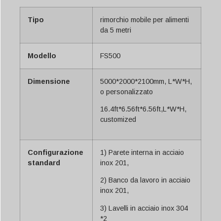
Tipo
rimorchio mobile per alimenti
da 5 metri
Modello
FS500
Dimensione
5000*2000*2100mm, L*W*H,
o personalizzato
16.4ft*6.56ft*6.56ft,L*W*H,
customized
Configurazione
1) Parete interna in acciaio
standard
inox 201,
2) Banco da lavoro in acciaio
inox 201,
3) Lavelli in acciaio inox 304
*2