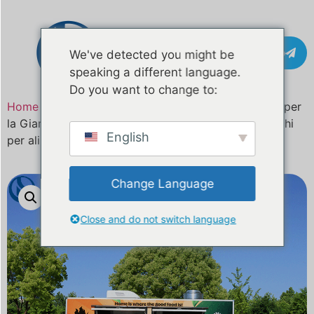
Contatto
We've detected you might be
speaking a different language.
Do you want to change to:
Home
/
Prodotto
Truck food mobile personalizzato per
la Giamaica e il Nord America | Produttore di rimorchi
English
per alimenti certificato DOT e CE
Change Language
Close and do not switch language