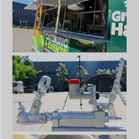
Svenska
Slovenčina
Norsk bokmål
हिन्दी
Nederlands (België)
Български
Eesti
Maori
Norsk nynorsk
Српски језик
Hrvatski
Dansk
Latviešu valoda
Slovenščina