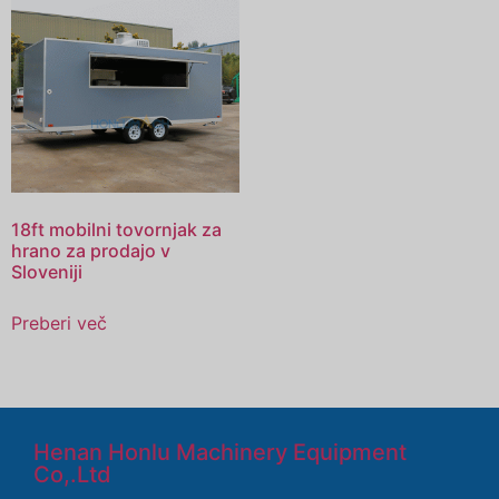
18ft mobilni tovornjak za
hrano za prodajo v
Sloveniji
Preberi več
Henan Honlu Machinery Equipment
Co,.Ltd