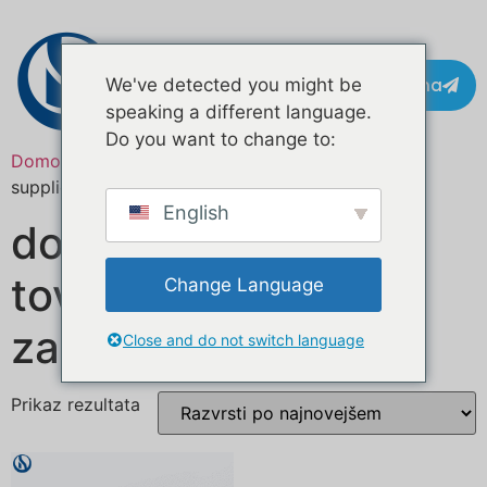
Pišite na
We've detected you might be
speaking a different language.
Do you want to change to:
Domov
/ Izdelki označeni z “burger food truck
suppliers”
English
dobavitelji
tovornjakov s hrano
Change Language
za burgerje
Close and do not switch language
Prikaz rezultata