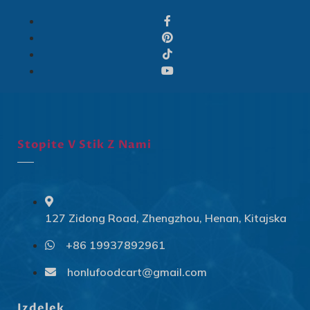
Stopite V Stik Z Nami
127 Zidong Road, Zhengzhou, Henan, Kitajska
+86 19937892961
Svenska
Slovenčina
honlufoodcart@gmail.com
Norsk bokmål
Izdelek