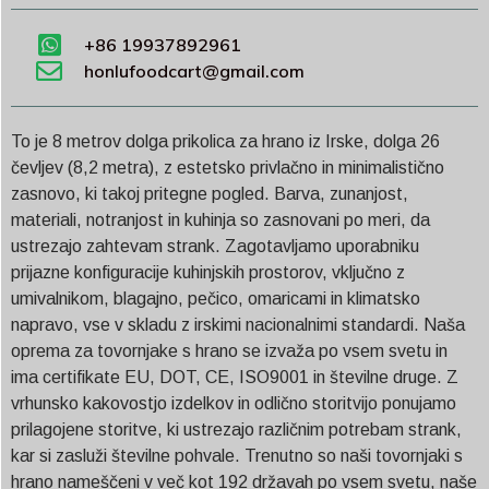
+86 19937892961
honlufoodcart@gmail.com
To je 8 metrov dolga prikolica za hrano iz Irske, dolga 26
čevljev (8,2 metra), z estetsko privlačno in minimalistično
zasnovo, ki takoj pritegne pogled. Barva, zunanjost,
materiali, notranjost in kuhinja so zasnovani po meri, da
ustrezajo zahtevam strank. Zagotavljamo uporabniku
prijazne konfiguracije kuhinjskih prostorov, vključno z
umivalnikom, blagajno, pečico, omaricami in klimatsko
napravo, vse v skladu z irskimi nacionalnimi standardi. Naša
oprema za tovornjake s hrano se izvaža po vsem svetu in
ima certifikate EU, DOT, CE, ISO9001 in številne druge. Z
vrhunsko kakovostjo izdelkov in odlično storitvijo ponujamo
prilagojene storitve, ki ustrezajo različnim potrebam strank,
kar si zasluži številne pohvale. Trenutno so naši tovornjaki s
hrano nameščeni v več kot 192 državah po vsem svetu, naše