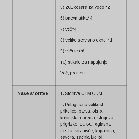
5) 20L košara za vodo *2
6) pnevmatika*4
7) vtič*4
8) veliko servisno okno * 1
9) vtičnica*6
10) stikalo za napajanje
Več, po meri
Naše storitve
1. Storitve OEM ODM
2. Prilagojena velikost
prikolice, barva, okno,
kuhinjska oprema, stroji za
prigrizke, LOGO, oglasna
deska, stranišče, kopalnica,
zavora, zadnja luč itd.