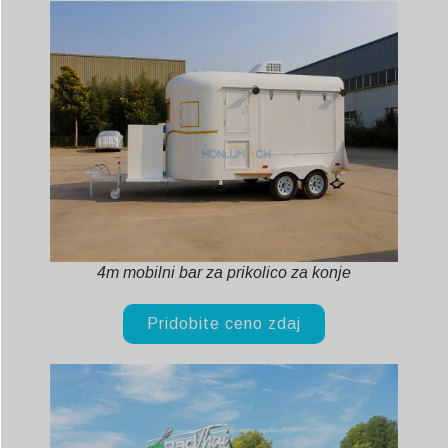
Svenska
Slovenčina
Norsk bokmål
हिन्दी
Nederlands (België)
Български
Eesti
Maori
4m mobilni bar za prikolico za konje
Norsk nynorsk
Српски језик
Pridobite ceno zdaj
Hrvatski
Dansk
Latviešu valoda
Čeština