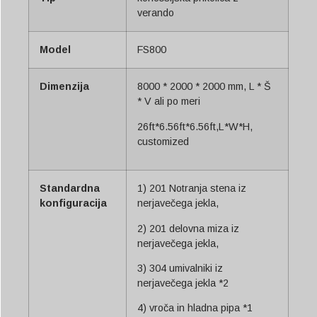
verando
Model
FS800
Dimenzija
8000 * 2000 * 2000 mm, L * Š
* V ali po meri
26ft*6.56ft*6.56ft,L*W*H,
customized
Standardna
1) 201 Notranja stena iz
konfiguracija
nerjavečega jekla,
2) 201 delovna miza iz
nerjavečega jekla,
3) 304 umivalniki iz
nerjavečega jekla *2
4) vroča in hladna pipa *1