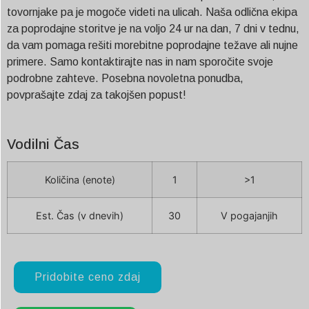
tovornjake pa je mogoče videti na ulicah. Naša odlična ekipa
za poprodajne storitve je na voljo 24 ur na dan, 7 dni v tednu,
da vam pomaga rešiti morebitne poprodajne težave ali nujne
primere. Samo kontaktirajte nas in nam sporočite svoje
podrobne zahteve. Posebna novoletna ponudba,
povprašajte zdaj za takojšen popust!
Vodilni Čas
Količina (enote)
1
>1
Est. Čas (v dnevih)
30
V pogajanjih
Pridobite ceno zdaj