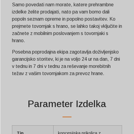
Samo povedati nam morate, katere prehrambne
izdelke želite prodajati, nato pa vam bomo dali
popoln seznam opreme in popolno postavitev. Ko
prejmete tovornjak s hrano, se lahko takoj vključite in
začnete z mobilnim poslovanjem s tovornjaki s
hrano.
Posebna poprodajna ekipa zagotavlja doživljenjsko
garancijsko storitev, ki je na voljo 24 ur na dan, 7 dni
v tednu in 7 dni v tednu za reševanje morebitnih
težav z vašim tovornjakom za prevoz hrane.
Parameter Izdelka
Tip
koncesijska prikolica z