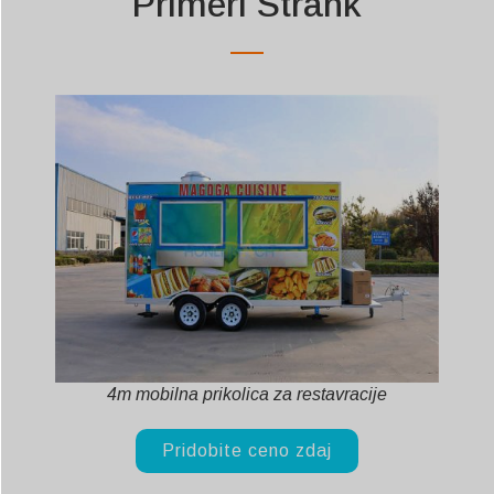
Primeri Strank
4m mobilna prikolica za restavracije
Pridobite ceno zdaj