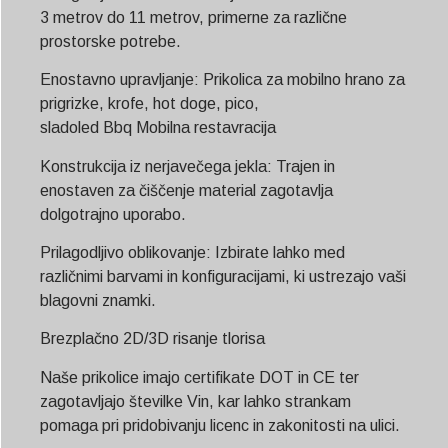
3 metrov do 11 metrov, primerne za različne
prostorske potrebe.
Enostavno upravljanje: Prikolica za mobilno hrano za
prigrizke, krofe, hot doge, pico,
sladoled
Bbq
Mobilna restavracija
Konstrukcija iz nerjavečega jekla: Trajen in
enostaven za čiščenje material zagotavlja
dolgotrajno uporabo.
Prilagodljivo oblikovanje: Izbirate lahko med
različnimi barvami in konfiguracijami, ki ustrezajo vaši
blagovni znamki.
Brezplačno 2D/3D risanje tlorisa
Naše prikolice imajo certifikate DOT in CE ter
zagotavljajo številke Vin, kar lahko strankam
pomaga pri pridobivanju licenc in zakonitosti na ulici.