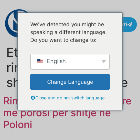
Kontakti
We've detected you might be
speaking a different language.
Do you want to change to:
Etiketë:
prodhues
English
rimorkiosh për
shërbime ushqimore
Change Language
Rimorkio mobile ushqimore
Close and do not switch language
me porosi për shitje në
Poloni