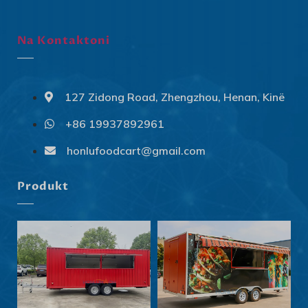
Na Kontaktoni
127 Zidong Road, Zhengzhou, Henan, Kinë
+86 19937892961
Svenska
Slovenčina
honlufoodcart@gmail.com
Norsk bokmål
Produkt
हिन्दी
Nederlands (België)
Български
Eesti
Maori
Norsk nynorsk