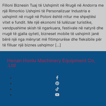
Filloni Biznesin Tuaj të Ushqimit në Rrugë në Andorra me
një Rimorkio Ushqimi të Personalizuar Industria e
ushqimit në rrugë në Poloni është rritur me shpejtësi
vitet e fundit. Me një ekonomi të lulëzuar turistike,
vendpushime skish të ngarkuara, festivale në natyrë dhe
rrugë të gjalla qyteti, bizneset mobile të ushqimit janë
bërë një nga mënyrat më fitimprurëse dhe fleksibile për
të filluar një biznes ushqimor […]
Henan Honlu Machinery Equipment Co,
.Ltd