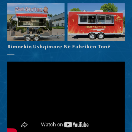
Српски језик
Hrvatski
Dansk
Latviešu valoda
Rimorkio Ushqimore Në Fabrikën Tonë
Slovenščina
Čeština
Ελληνικά
Македонски јазик
Nederlands
العربية
Polski
Русский
Português