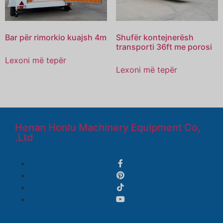
Bar për rimorkio kuajsh 4m
Shufër kontejnerësh
transporti 36ft me porosi
Lexoni më tepër
Lexoni më tepër
Henan Honlu Machinery Equipment Co,
.Ltd