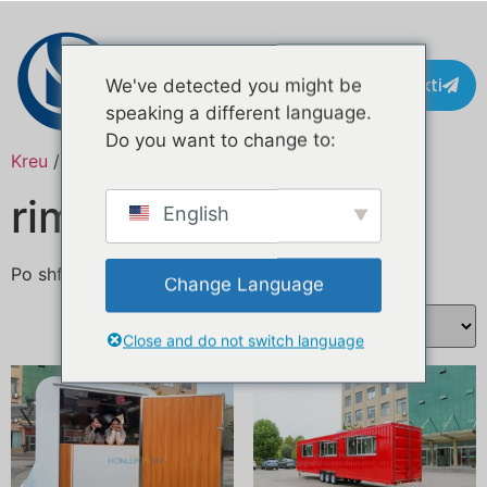
Kontakti
We've detected you might be
speaking a different language.
Do you want to change to:
Kreu
/ Produkte të etiketuar me “bar trailer”
rimorkio bar
English
Po shfaqen krejt 2 përfundimet
Change Language
Close and do not switch language