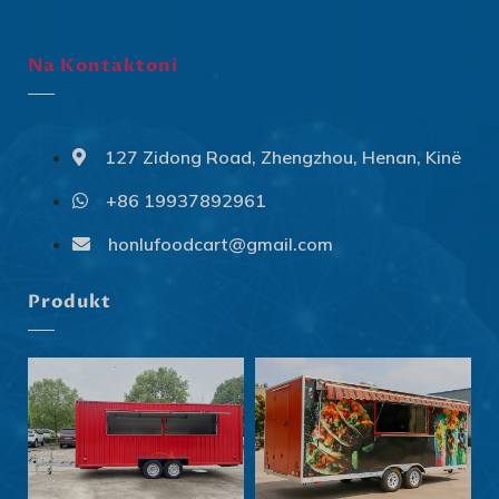
Na Kontaktoni
127 Zidong Road, Zhengzhou, Henan, Kinë
+86 19937892961
Svenska
Slovenčina
honlufoodcart@gmail.com
Norsk bokmål
Produkt
हिन्दी
Nederlands (België)
Български
Eesti
Maori
Norsk nynorsk