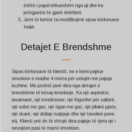
është i papërshkueshëm nga uji dhe ka
jetëgjatësi të gjatë shërbimi;
Jemi të lumtur ta modifikojmë sipas kërkesave
tuaja.
Detajet E Brendshme
Sipas kërkesave të klientit, ne e kemi pajisur
rimorkion e madhe 4 metra për ushqim me pajisje
kuzhine. Më poshtë janë disa nga detajet e
brendshme të kësaj rimorkioje. Ka një aspirator,
lavamanë, një kondicioner, një frigorifer për sallatë,
një sobë me gaz, një tigan me gaz, një pllakë pjate,
një skarë, një dollap ruajtjeje dhe një tavolinë pune,
etj. Klienti ynë do të shtojë disa pajisje të tjera që i
nevojiten pasi të marrë rimorkion.