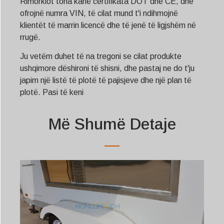
Rimorkiot tona kanë certifikata DOT dhe CE, dhe
ofrojnë numra VIN, të cilat mund t'i ndihmojnë
klientët të marrin licencë dhe të jenë të ligjshëm në
rrugë.
Ju vetëm duhet të na tregoni se cilat produkte
ushqimore dëshironi të shisni, dhe pastaj ne do t'ju
japim një listë të plotë të pajisjeve dhe një plan të
plotë. Pasi të keni
Më Shumë Detaje