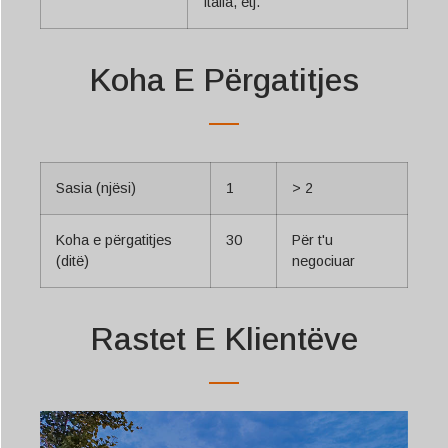
Italia, etj.
Koha E Përgatitjes
Sasia (njësi)
1
> 2
Koha e përgatitjes
30
Për t'u
(ditë)
negociuar
Rastet E Klientëve