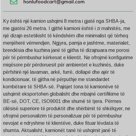
honlufoodcart@gmail.com
Ky është një kamion ushqimi 8 metra i gjatë nga SHBA-ja,
me gjatësi 26 metra. I gjithë kamioni është i zi mahnitës, me
një dizajn estetikisht të këndshëm dhe minimalist që tërheq
menjëherë vëmendjen. Ngjyra, pamja e jashtme, materialet,
brendësia dhe kuzhina janë të gjitha të dizajnuara me porosi
për të përmbushur kërkesat e klientit. Ne ofrojmë konfigurime
miqësore për përdoruesit për ambientet e kuzhinës, duke
përfshirë një lavaman, arkë, furrë, dollapë dhe ajër të
kondicionuar, të gjitha në përputhje me standardet
kombëtare të SHBA-së. Pajisjet tona të kamionëve të
ushqimit eksportohen globalisht dhe mbajnë certifikime të
BE-së, DOT, CE, ISO9001 dhe shumë të tjera. Përmes
cilësisë superiore të produktit dhe shërbimit të shkëlqyer, ne
ofrojmë personalizim të personalizuar për të përmbushur
nevojat e ndryshme të klientëve, duke fituar lëvdata të
shumta. Aktualisht, kamionët tanë të ushqimit janë të