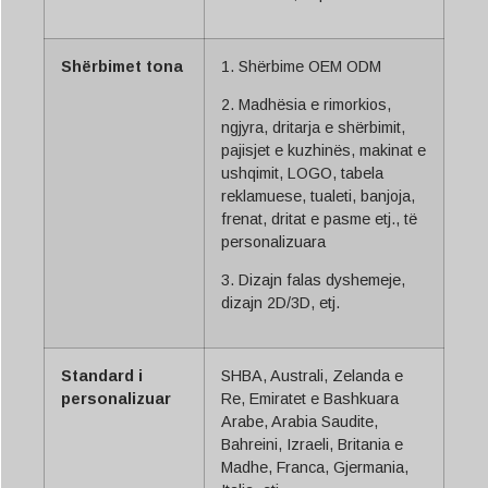
Shërbimet tona
1. Shërbime OEM ODM
2. Madhësia e rimorkios,
ngjyra, dritarja e shërbimit,
pajisjet e kuzhinës, makinat e
ushqimit, LOGO, tabela
reklamuese, tualeti, banjoja,
frenat, dritat e pasme etj., të
personalizuara
3. Dizajn falas dyshemeje,
dizajn 2D/3D, etj.
Standard i
SHBA, Australi, Zelanda e
personalizuar
Re, Emiratet e Bashkuara
Arabe, Arabia Saudite,
Bahreini, Izraeli, Britania e
Madhe, Franca, Gjermania,