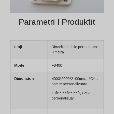
Parametri I Produktit
Lloji
Rimorkio mobile për ushqime
4 metra
Model
FS400
Dimension
4000*2000*2100mm, L*G*L,
ose të personalizuara
13ft*6.56ft*6.56ft, G*G*L, i
personalizuar