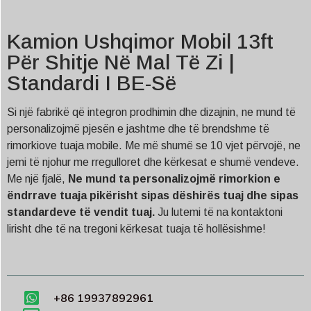
Kamion Ushqimor Mobil 13ft
Për Shitje Në Mal Të Zi |
Standardi I BE-Së
Si një fabrikë që integron prodhimin dhe dizajnin, ne mund të
personalizojmë pjesën e jashtme dhe të brendshme të
rimorkiove tuaja mobile. Me më shumë se 10 vjet përvojë, ne
jemi të njohur me rregulloret dhe kërkesat e shumë vendeve.
Me një fjalë,
Ne mund ta personalizojmë rimorkion e
ëndrrave tuaja pikërisht sipas dëshirës tuaj dhe sipas
standardeve të vendit tuaj.
Ju lutemi të na kontaktoni
lirisht dhe të na tregoni kërkesat tuaja të hollësishme!
+86 19937892961