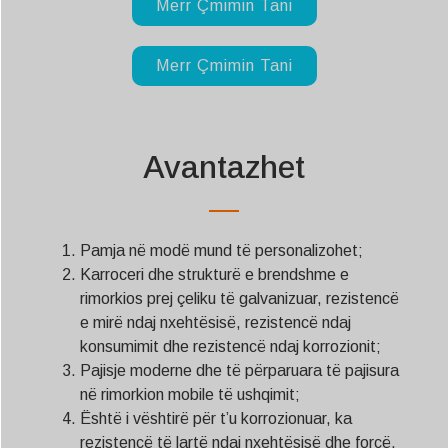
Merr Çmimin Tani
Merr Çmimin Tani
Avantazhet
Pamja në modë mund të personalizohet;
Karroceri dhe strukturë e brendshme e
rimorkios prej çeliku të galvanizuar, rezistencë
e mirë ndaj nxehtësisë, rezistencë ndaj
konsumimit dhe rezistencë ndaj korrozionit;
Pajisje moderne dhe të përparuara të pajisura
në rimorkion mobile të ushqimit;
Është i vështirë për t’u korrozionuar, ka
rezistencë të lartë ndaj nxehtësisë dhe forcë,