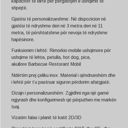
kapacitet të lartë për përgatitjen e ushqimit të
shpejtë.
Gjatësi të personalizueshme: Në dispozicion në
gjatësi të ndryshme deri në 3 metra deri në 11
metra, të përshtatshme për nevoja të ndryshme
hapësinore.
Funksionim i lehtë: Rimorkio mobile ushqimore për
ushqime të lehta, petulla, hot dog, pica,
akullore
Barbecue
Restorant Mobil
Ndërtim prej çeliku inox: Material i qëndrueshëm dhe
i lehtë për t’u pastruar siguron përdorim afatgjatë.
Dizajn i personalizueshëm: Zgjidhni nga një gamë
ngjyrash dhe konfigurimesh që përputhen me markën
tuaj.
Vizatim falas i planit të katit 2D/3D