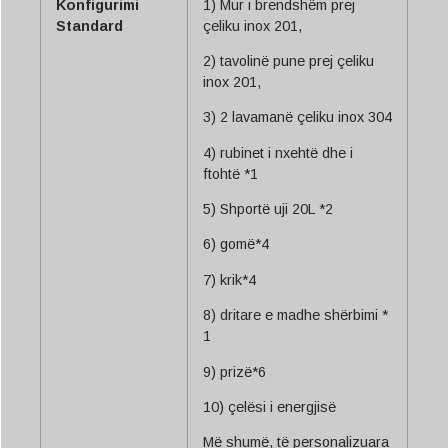
Konfigurimi
1) Mur i brendshëm prej
Standard
çeliku inox 201,
2) tavolinë pune prej çeliku
inox 201,
3) 2 lavamanë çeliku inox 304
4) rubinet i nxehtë dhe i
ftohtë *1
5) Shportë uji 20L *2
6) gomë*4
7) krik*4
8) dritare e madhe shërbimi *
1
9) prizë*6
10) çelësi i energjisë
Më shumë, të personalizuara