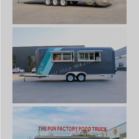
Svenska
Slovenčina
Norsk bokmål
हिन्दी
Nederlands (België)
Български
Eesti
Maori
Norsk nynorsk
Српски језик
Hrvatski
Dansk
Latviešu valoda
Slovenščina