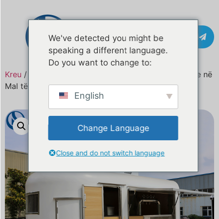
Kontakti
We've detected you might be
speaking a different language.
Do you want to change to:
Kreu
/
Produkt
/ Kamion ushqimi mobil 13ft për shitje në
Mal të Zi | Standardi i BE-së
English
Change Language
Close and do not switch language