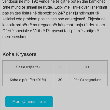
vendosur në mbi 192 vende në të gjithë botën dhe kamionët
tanë mund të shihen në rrugë. Ekipi ynë i shkëlqyer i shërbimit
pas shitjes është në dispozicion 24/7 për t'ju ndihmuar të
zgjidhni çdo problem pas shitjes ose emergjencë. Thjesht na
kontaktoni për të na treguar për kërkesat tuaja të detajuara.
Ofertë speciale e Vitit të Ri, pyesni tani për një zbritje të
menjëhershme!
Koha Kryesore
Sasia (Njësitë)
1
>1
Koha e përafërt (Ditët)
30
Për t'u negociuar
Merr Çmimin Tani