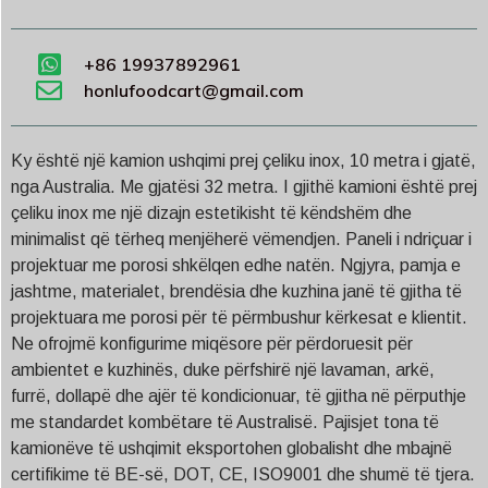
+86 19937892961
honlufoodcart@gmail.com
Ky është një kamion ushqimi prej çeliku inox, 10 metra i gjatë,
nga Australia. Me gjatësi 32 metra. I gjithë kamioni është prej
çeliku inox me një dizajn estetikisht të këndshëm dhe
minimalist që tërheq menjëherë vëmendjen. Paneli i ndriçuar i
projektuar me porosi shkëlqen edhe natën. Ngjyra, pamja e
jashtme, materialet, brendësia dhe kuzhina janë të gjitha të
projektuara me porosi për të përmbushur kërkesat e klientit.
Ne ofrojmë konfigurime miqësore për përdoruesit për
ambientet e kuzhinës, duke përfshirë një lavaman, arkë,
furrë, dollapë dhe ajër të kondicionuar, të gjitha në përputhje
me standardet kombëtare të Australisë. Pajisjet tona të
kamionëve të ushqimit eksportohen globalisht dhe mbajnë
certifikime të BE-së, DOT, CE, ISO9001 dhe shumë të tjera.