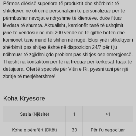
Përmes cilësisë superiore të produktit dhe shërbimit të
shkëlqyer, ne ofrojmë personalizim të personalizuar për të
përmbushur nevojat e ndryshme të klientëve, duke fituar
lëvdata të shumta. Aktualisht, kamionët tanë të ushqimit
janë të vendosur në mbi 200 vende në të gjithë botën dhe
kamionët tanë mund të shihen në rrugë. Ekipi ynë i shkëlqyer i
shërbimit pas shitjes është në dispozicion 24/7 për t'ju
ndihmuar të zgjidhni çdo problem pas shitjes ose emergjencë.
Thjesht na kontaktoni për të na treguar për kërkesat tuaja të
detajuara. Ofertë speciale për Vitin e Ri, pyesni tani për një
zbritje të menjëhershme!
Koha Kryesore
Sasia (Njësitë)
1
>1
Koha e përafërt (Ditët)
30
Për t'u negociuar