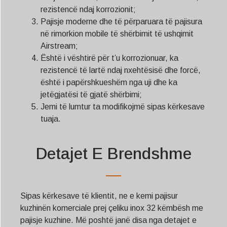
rezistencë ndaj korrozionit;
Pajisje moderne dhe të përparuara të pajisura
në rimorkion mobile të shërbimit të ushqimit
Airstream;
Është i vështirë për t’u korrozionuar, ka
rezistencë të lartë ndaj nxehtësisë dhe forcë,
është i papërshkueshëm nga uji dhe ka
jetëgjatësi të gjatë shërbimi;
Jemi të lumtur ta modifikojmë sipas kërkesave
tuaja.
Detajet E Brendshme
Sipas kërkesave të klientit, ne e kemi pajisur
kuzhinën komerciale prej çeliku inox 32 këmbësh me
pajisje kuzhine. Më poshtë janë disa nga detajet e