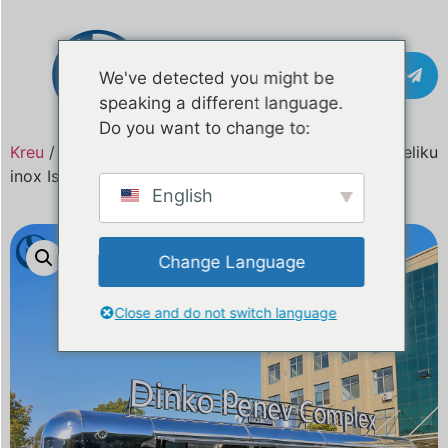
Kontakti
We've detected you might be
speaking a different language.
Do you want to change to:
Kreu
/
Produkt
/ 32 ft Trailer celular ushqimor prej çeliku
inox Islanda
English
Change Language
Close and do not switch language