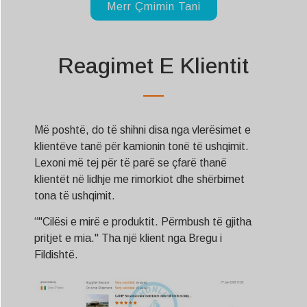
Svenska
Merr Çmimin Tani
Slovenčina
Norsk bokmål
Reagimet E Klientit
हिन्दी
Nederlands (België)
Български
Më poshtë, do të shihni disa nga vlerësimet e
Eesti
klientëve tanë për kamionin tonë të ushqimit.
Lexoni më tej për të parë se çfarë thanë
Maori
klientët në lidhje me rimorkiot dhe shërbimet
Norsk nynorsk
tona të ushqimit.
Српски језик
“"Cilësi e mirë e produktit. Përmbush të gjitha
Hrvatski
pritjet e mia." Tha një klient nga Bregu i
Fildishtë.
Dansk
Latviešu valoda
Slovenščina