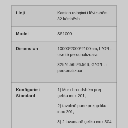
Lloji
Kamion ushqimi i lëvizshëm
32 këmbësh
Model
SS1000
Dimension
10000*2000*2100mm, L*G*L,
ose të personalizuara
32ft*6.56ft*6.56ft, G*G*L, i
personalizuar
Konfigurimi
1) Mur i brendshëm prej
Standard
çeliku inox 201,
2) tavolinë pune prej çeliku
inox 201,
3) 2 lavamanë çeliku inox 304