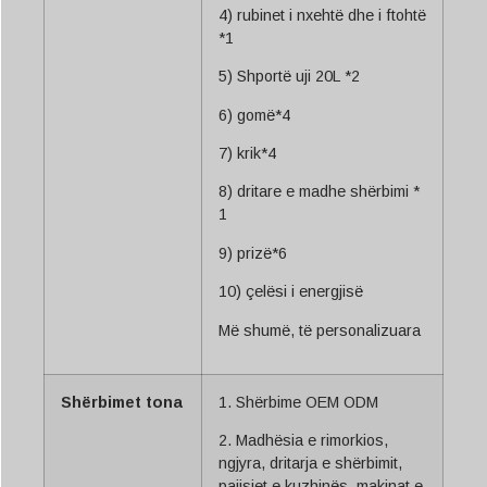
4) rubinet i nxehtë dhe i ftohtë
*1
5) Shportë uji 20L *2
6) gomë*4
7) krik*4
8) dritare e madhe shërbimi *
1
9) prizë*6
10) çelësi i energjisë
Më shumë, të personalizuara
Shërbimet tona
1. Shërbime OEM ODM
2. Madhësia e rimorkios,
ngjyra, dritarja e shërbimit,
pajisjet e kuzhinës, makinat e