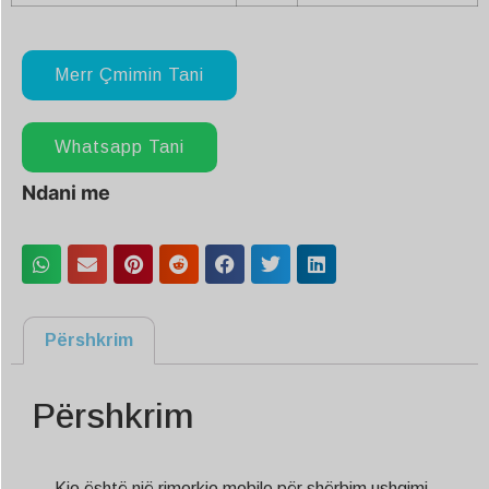
Merr Çmimin Tani
Whatsapp Tani
Ndani me
Përshkrim
Përshkrim
Kjo është një rimorkio mobile për shërbim ushqimi