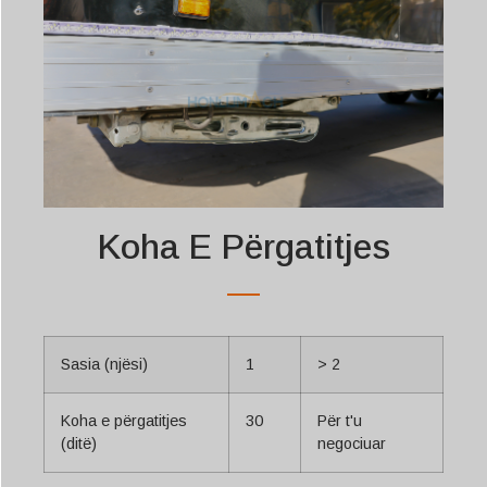
Koha E Përgatitjes
Sasia (njësi)
1
> 2
Koha e përgatitjes
30
Për t'u
(ditë)
negociuar