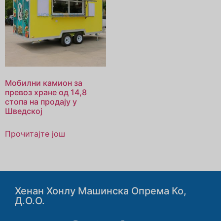
Мобилни камион за
превоз хране од 14,8
стопа на продају у
Шведској
Прочитајте још
Хенан Хонлу Машинска Опрема Ко,
Д.о.о.