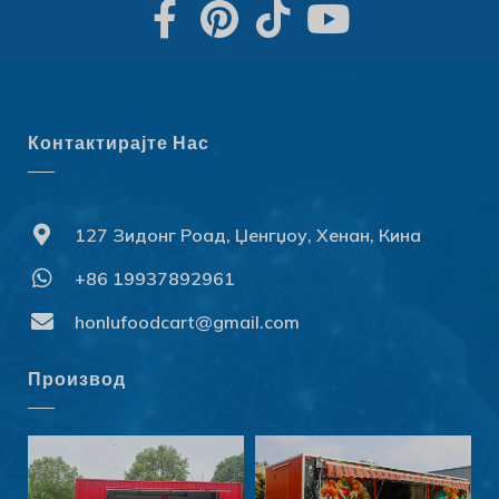
Контактирајте Нас
127 Зидонг Роад, Џенгџоу, Хенан, Кина
+86 19937892961
Svenska
Slovenčina
honlufoodcart@gmail.com
Norsk bokmål
Производ
हिन्दी
Nederlands (België)
Български