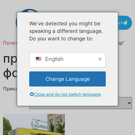
Контакт
We've detected you might be
speaking a different language.
Do you want to change to:
Почетна
/ Производ oзначен „custom vehicle wrap“
прилагођено
English
фолирање возила
Change Language
Приказан један резултат
Close and do not switch language