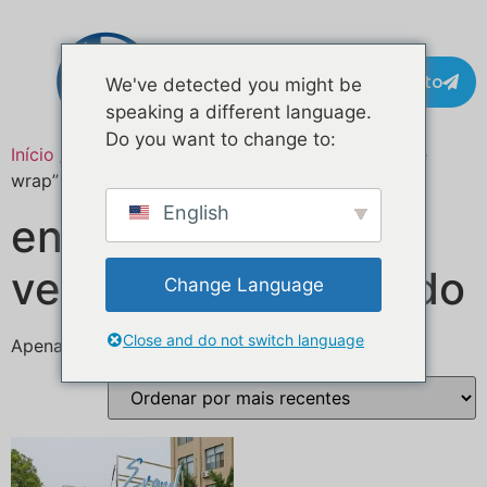
Contacto
We've detected you might be
speaking a different language.
Do you want to change to:
Início
/ Produtos etiquetados com “custom vehicle
wrap”
English
envelopamento de
veículo personalizado
Change Language
Close and do not switch language
Apenas um resultado