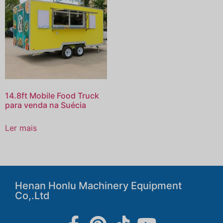
14.8ft Mobile Food Truck
para venda na Suécia
Ler mais
Henan Honlu Machinery Equipment
Co,.Ltd