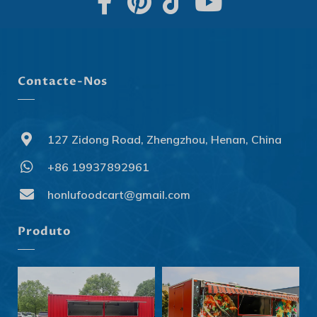
Contacte-Nos
127 Zidong Road, Zhengzhou, Henan, China
+86 19937892961
Svenska
Slovenčina
honlufoodcart@gmail.com
Norsk bokmål
Produto
हिन्दी
Nederlands (België)
Български
Eesti