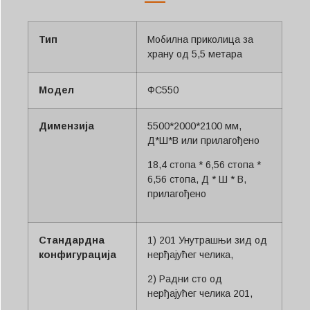
Тип
Мобилна приколица за
храну од 5,5 метара
Модел
ФС550
Димензија
5500*2000*2100 мм,
Д*Ш*В или прилагођено
18,4 стопа * 6,56 стопа *
6,56 стопа, Д * Ш * В,
прилагођено
Стандардна
1) 201 Унутрашњи зид од
конфигурација
нерђајућег челика,
2) Радни сто од
нерђајућег челика 201,