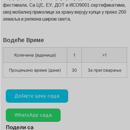
фестивала. Са ЦЕ, ЕУ, ДОТ и ИСО9001 сертификатима,
овој мобилној приколици за храну верују купци у преко 200
земаља и региона широм света.
Водеће Време
Количина (јединице)
1
>1
Процењено време (дани)
30
За преговарање
Добијте цену сада
WhatsApp сада
Подели са