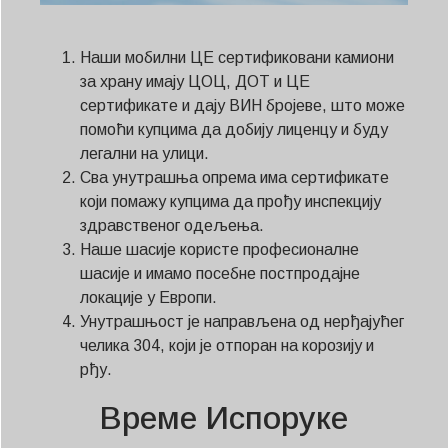
Наши мобилни ЦЕ сертификовани камиони
за храну имају ЦОЦ, ДОТ и ЦЕ
сертификате и дају ВИН бројеве, што може
помоћи купцима да добију лиценцу и буду
легални на улици.
Сва унутрашња опрема има сертификате
који помажу купцима да прођу инспекцију
здравственог одељења.
Наше шасије користе професионалне
шасије и имамо посебне постпродајне
локације у Европи.
Унутрашњост је направљена од нерђајућег
челика 304, који је отпоран на корозију и
рђу.
Време Испоруке