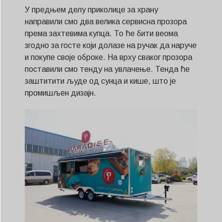
У предњем делу приколице за храну
направили смо два велика сервисна прозора
према захтевима купца. То ће бити веома
згодно за госте који долазе на ручак да наруче
и покупе своје оброке. На врху сваког прозора
поставили смо тенду на увлачење. Тенда ће
заштитити људе од сунца и кише, што је
промишљен дизајн.