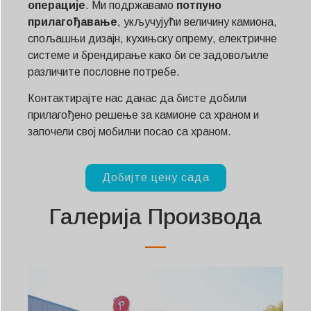
операције
. Ми подржавамо
потпуно
прилагођавање
, укључујући величину камиона,
спољашњи дизајн, кухињску опрему, електричне
системе и брендирање како би се задовољиле
различите пословне потребе.
Контактирајте нас данас да бисте добили
прилагођено решење за камионе са храном и
започели свој мобилни посао са храном.
Добијте цену сада
Галерија Производа