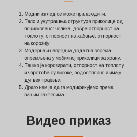
Модни изглед се може прилагодити;
Тело и унутрашња структура приколице од
поцинкованог челика, добра отпорност на
топлоту, отпорност на хабање, отпорност
на корозију;
Модерна и напредна додатна опрема
опремљена у мобилној приколици за храну;
Тешко је корозирати, отпорност на топлоту
и чврстоћа су високе, водоотпорне и имају
дуг век трајања;
Драго нам је да га модификујемо према
вашим захтевима.
Видео приказ
——————