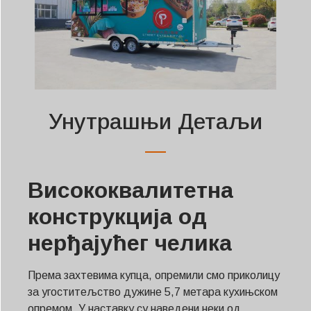
Унутрашњи Детаљи
Висококвалитетна
конструкција од
нерђајућег челика
Према захтевима купца, опремили смо приколицу
за угоститељство дужине 5,7 метара кухињском
опремом. У наставку су наведени неки од