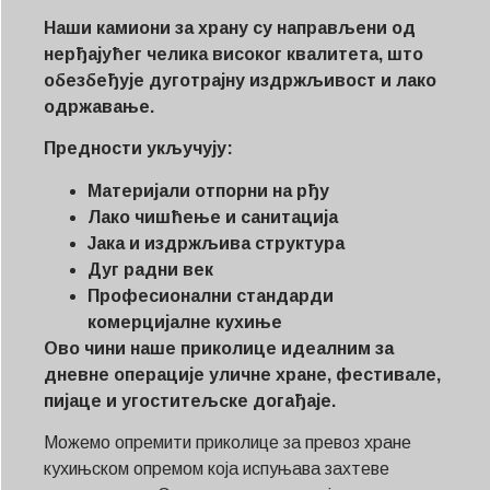
Наши камиони за храну су направљени од
нерђајућег челика високог квалитета, што
обезбеђује дуготрајну издржљивост и лако
одржавање.
Предности укључују:
Материјали отпорни на рђу
Лако чишћење и санитација
Јака и издржљива структура
Дуг радни век
Професионални стандарди
комерцијалне кухиње
Ово чини наше приколице идеалним за
дневне операције уличне хране, фестивале,
пијаце и угоститељске догађаје.
Можемо опремити приколице за превоз хране
кухињском опремом која испуњава захтеве