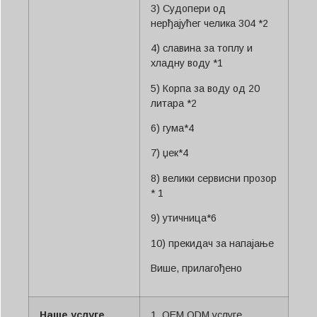
3) Судопери од
нерђајућег челика 304 *2
4) славина за топлу и
хладну воду *1
5) Корпа за воду од 20
литара *2
6) гума*4
7) џек*4
8) велики сервисни прозор
* 1
9) утичница*6
10) прекидач за напајање
Више, прилагођено
Наше услуге
1. OEM ODM услуге