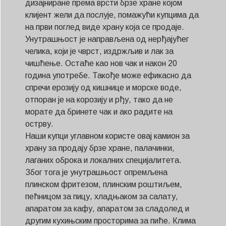
дизајниране према врсти брзе хране којом
клијент жели да послује, помажући купцима да
на први поглед виде храну која се продаје.
Унутрашњост је направљена од нерђајућег
челика, који је чврст, издржљив и лак за
чишћење. Остаће као нов чак и након 20
година употребе. Такође може ефикасно да
спречи ерозију од кишнице и морске воде,
отпоран је на корозију и рђу, тако да не
морате да бринете чак и ако радите на
острву.
Наши купци углавном користе овај камион за
храну за продају брзе хране, палачинки,
лаганих оброка и локалних специјалитета.
Због тога је унутрашњост опремљена
плинском фритезом, плинским роштиљем,
пећницом за пицу, хладњаком за салату,
апаратом за кафу, апаратом за сладолед и
другим кухињским просторима за пиће. Клима