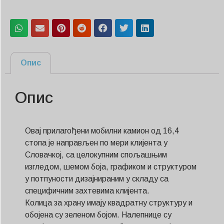
Опис
Опис
Овај прилагођени мобилни камион од 16,4
стопа је направљен по мери клијента у
Словачкој, са целокупним спољашњим
изгледом, шемом боја, графиком и структуром
у потпуности дизајнираним у складу са
специфичним захтевима клијента.
Колица за храну имају квадратну структуру и
обојена су зеленом бојом. Налепнице су