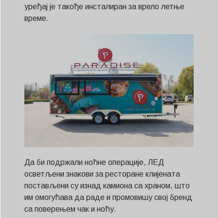
уређај је такође инсталиран за врело летње
време.
Да би подржали ноћне операције, ЛЕД
осветљени знакови за ресторане клијената
постављени су изнад камиона са храном, што
им омогућава да раде и промовишу свој бренд
са поверењем чак и ноћу.