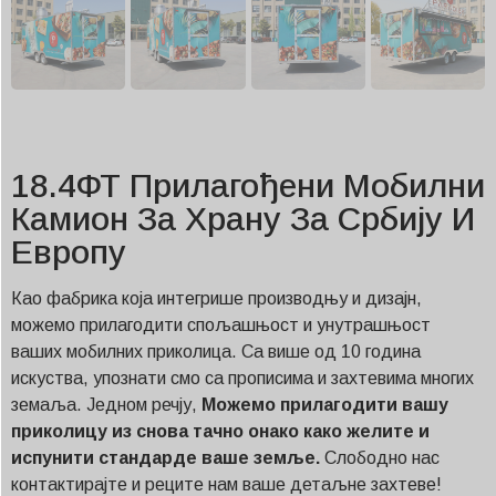
18.4ФТ Прилагођени Мобилни
Камион За Храну За Србију И
Европу
Као фабрика која интегрише производњу и дизајн,
можемо прилагодити спољашњост и унутрашњост
ваших мобилних приколица. Са више од 10 година
искуства, упознати смо са прописима и захтевима многих
земаља. Једном речју,
Можемо прилагодити вашу
приколицу из снова тачно онако како желите и
испунити стандарде ваше земље.
Слободно нас
контактирајте и реците нам ваше детаљне захтеве!