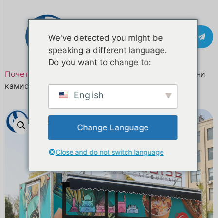
Контакт
We've detected you might be
speaking a different language.
Do you want to change to:
Почетна
/
Производ
/ 18.4ФТ прилагођени мобилни
камион за храну за Србију и Европу
English
Change Language
Close and do not switch language