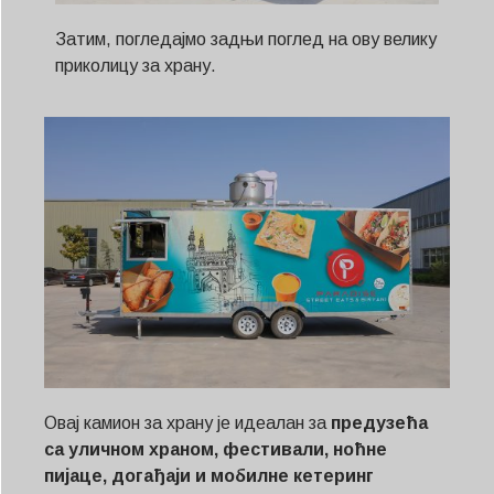
Затим, погледајмо задњи поглед на ову велику
приколицу за храну.
Овај камион за храну је идеалан за
предузећа
са уличном храном, фестивали, ноћне
пијаце, догађаји и мобилне кетеринг