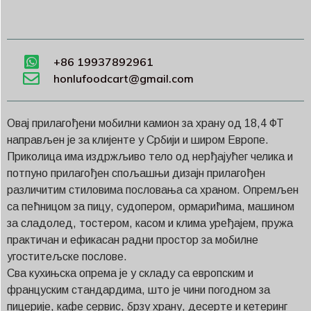
+86 19937892961
honlufoodcart@gmail.com
Овај прилагођени мобилни камион за храну од 18,4 ФТ
направљен је за клијенте у Србији и широм Европе.
Приколица има издржљиво тело од нерђајућег челика и
потпуно прилагођен спољашњи дизајн прилагођен
различитим стиловима пословања са храном. Опремљен
са пећницом за пицу, судопером, ормарићима, машином
за сладолед, тостером, касом и клима уређајем, пружа
практичан и ефикасан радни простор за мобилне
угоститељске послове.
Сва кухињска опрема је у складу са европским и
француским стандардима, што је чини погодном за
пицерије, кафе сервис, брзу храну, десерте и кетеринг