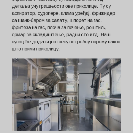
детаља унутрашњости ове приколице. Ту су
аспиратор, судопере, клима уређај, фрижидер
са шанк-баром за салату, шпорет на гас,
фритеза на гас, плоча за печење, роштиљ,
ормар за складиштење, радни сто итд. Наш
купац ће додати још неку потребну опрему након
што прими приколицу.