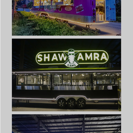
Svenska
Slovenčina
Norsk bokmål
हिन्दी
Nederlands (België)
Български
Eesti
Maori
Norsk nynorsk
Hrvatski
Dansk
Latviešu valoda
Slovenščina
Čeština