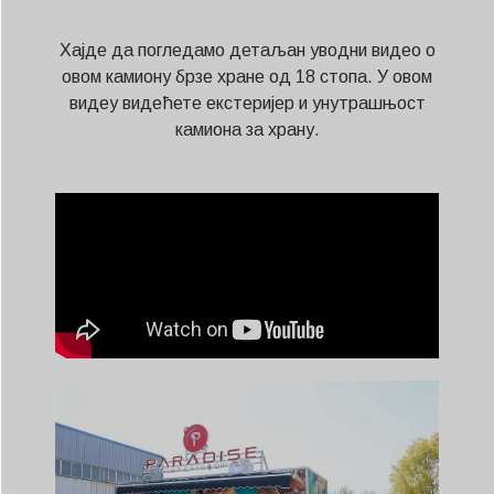
Хајде да погледамо детаљан уводни видео о
овом камиону брзе хране од 18 стопа. У овом
видеу видећете екстеријер и унутрашњост
камиона за храну.