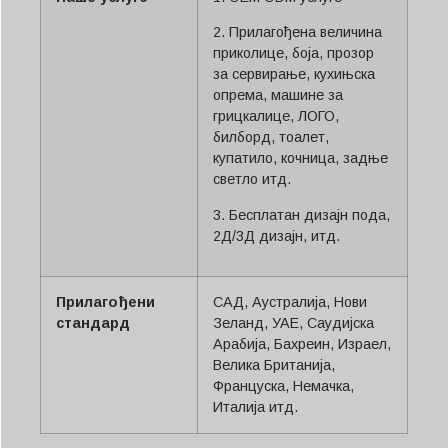
2. Прилагођена величина
приколице, боја, прозор
за сервирање, кухињска
опрема, машине за
грицкалице, ЛОГО,
билборд, тоалет,
купатило, кочница, задње
светло итд.
3. Бесплатан дизајн пода,
2Д/3Д дизајн, итд.
Прилагођени
САД, Аустралија, Нови
стандард
Зеланд, УАЕ, Саудијска
Арабија, Бахреин, Израел,
Велика Британија,
Француска, Немачка,
Италија итд.