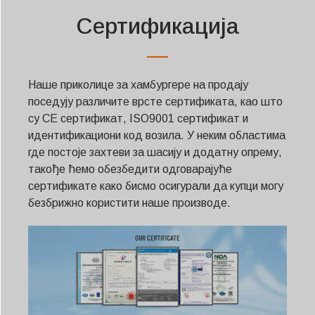
Сертификација
Наше приколице за хамбургере на продају
поседују различите врсте сертификата, као што
су CE сертификат, ISO9001 сертификат и
идентификациони код возила. У неким областима
где постоје захтеви за шасију и додатну опрему,
такође ћемо обезбедити одговарајуће
сертификате како бисмо осигурали да купци могу
безбрижно користити наше производе.