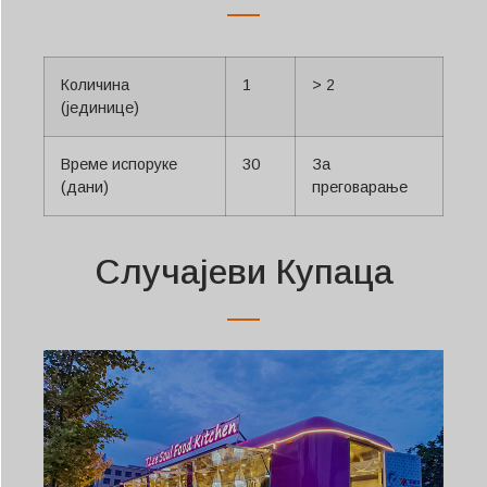
Количина
1
> 2
(јединице)
Време испоруке
30
За
(дани)
преговарање
Случајеви Купаца