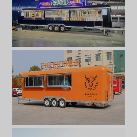
Svenska
Slovenčina
Norsk bokmål
हिन्दी
Nederlands (België)
Български
Eesti
Maori
Norsk nynorsk
Српски језик
Hrvatski
Dansk
Latviešu valoda
Čeština