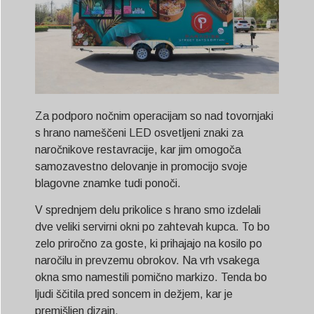
Za podporo nočnim operacijam so nad tovornjaki
s hrano nameščeni LED osvetljeni znaki za
naročnikove restavracije, kar jim omogoča
samozavestno delovanje in promocijo svoje
blagovne znamke tudi ponoči.
V sprednjem delu prikolice s hrano smo izdelali
dve veliki servirni okni po zahtevah kupca. To bo
zelo priročno za goste, ki prihajajo na kosilo po
naročilu in prevzemu obrokov. Na vrh vsakega
okna smo namestili pomično markizo. Tenda bo
ljudi ščitila pred soncem in dežjem, kar je
premišljen dizajn.