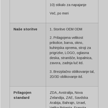
10) stikalo za napajanje
Več, po meri
Naše storitve
1. Storitve OEM ODM
2. Prilagojena velikost
prikolice, barva, okno,
kuhinjska oprema, stroji za
prigrizke, LOGO, oglasna
deska, stranišče, kopalnica,
zavora, zadnja luč itd.
3. Brezplačno oblikovanje tal,
2D/3D oblikovanje itd.
Prilagojen
ZDA, Avstralija, Nova
standard
Zelandija, ZAE, Savdska
Arabija, Bahrajn, Izrael,
Velika Britanija, Francija,