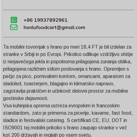
+86 19937892961
honlufoodcart@gmail.com
Ta mobilni tovornjak s hrano po meri 18,4 FT je bil izdelan za
stranke v Srbiji in po Evropi. Prikolico odlikuje vzdržljivo ohišje
iz nerjavečega jekla in popolnoma prilagojena zunanja oblika,
prilagojena različnim stilom poslovanja s hrano. Opremljen s
pečjo za pico, pomivalnim koritom, omaricami, aparatom za
sladoled, toasterjem, blagajno in klimatsko napravo,
zagotavlja praktičen in učinkovit delovni prostor za mobilne
gostinske dejavnosti.
Vsa kuhinjska oprema ustreza evropskim in francoskim
standardom, zato je primerna za picerije, kavarne, fast food,
sladice in festivalski catering. S certifikati CE, EU, DOT in
ISO9001 tej mobilni prikolici s hrano zaupajo stranke v več
kot 200 državah in regijah po vsem svetu.