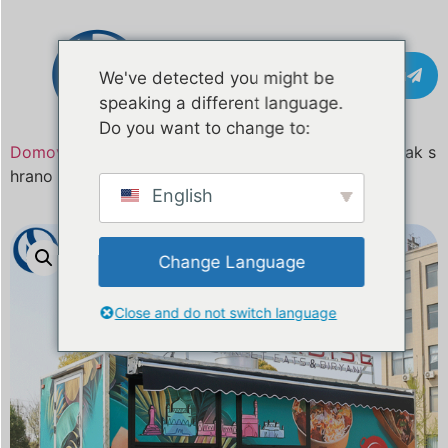
Pišite na
We've detected you might be
speaking a different language.
Do you want to change to:
Domov
/
Izdelek
/ 18,4 FT prilagojen mobilni tovornjak s
hrano za Srbijo in Evropo
English
Change Language
Close and do not switch language