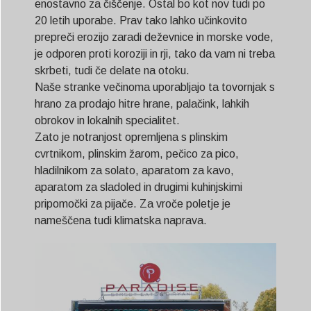
enostavno za čiščenje. Ostal bo kot nov tudi po
20 letih uporabe. Prav tako lahko učinkovito
prepreči erozijo zaradi deževnice in morske vode,
je odporen proti koroziji in rji, tako da vam ni treba
skrbeti, tudi če delate na otoku.
Naše stranke večinoma uporabljajo ta tovornjak s
hrano za prodajo hitre hrane, palačink, lahkih
obrokov in lokalnih specialitet.
Zato je notranjost opremljena s plinskim
cvrtnikom, plinskim žarom, pečico za pico,
hladilnikom za solato, aparatom za kavo,
aparatom za sladoled in drugimi kuhinjskimi
pripomočki za pijače. Za vroče poletje je
nameščena tudi klimatska naprava.