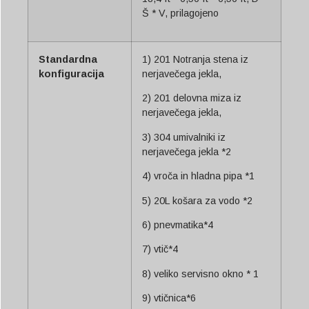
Š * V, prilagojeno
Standardna
1) 201 Notranja stena iz
konfiguracija
nerjavečega jekla,
2) 201 delovna miza iz
nerjavečega jekla,
3) 304 umivalniki iz
nerjavečega jekla *2
4) vroča in hladna pipa *1
5) 20L košara za vodo *2
6) pnevmatika*4
7) vtič*4
8) veliko servisno okno * 1
9) vtičnica*6