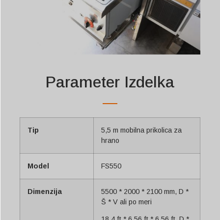
Parameter Izdelka
Tip
5,5 m mobilna prikolica za
hrano
Model
FS550
Dimenzija
5500 * 2000 * 2100 mm, D *
Š * V ali po meri
18,4 ft * 6,56 ft * 6,56 ft, D *