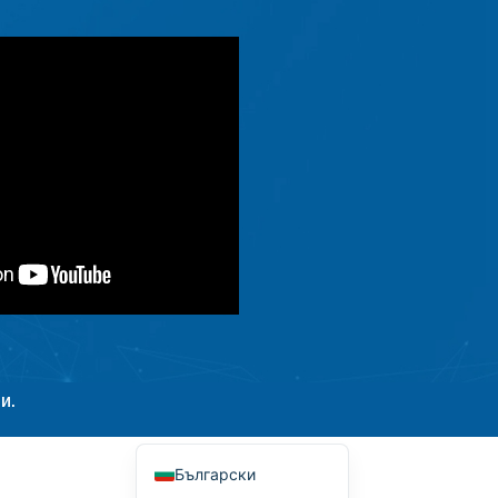
Македонски јазик
Shqip
Nederlands
العربية
Polski
Русский
Português
Italiano
Deutsch
Français
Español
и.
English
Български