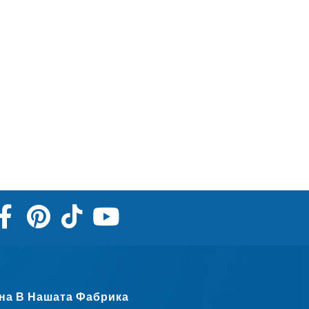
Slovenčina
Norsk bokmål
हिन्दी
Nederlands (België)
Eesti
Maori
Norsk nynorsk
Српски језик
Hrvatski
Dansk
Latviešu valoda
Slovenščina
Čeština
на В Нашата Фабрика
Ελληνικά