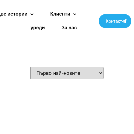
Две истории
Клиенти
Контакт
уреди
За нас
Svenska