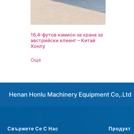
16,4-футов камион за храна за
австрийски клиент – Китай
Хонлу
Още
Henan Honlu Machinery Equipment Co,.Ltd
Свържете Се С Нас
Продукт