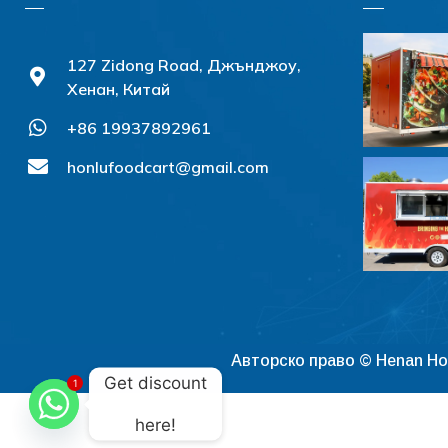
127 Zidong Road, Джънджоу,
Хенан, Китай
+86 19937892961
honlufoodcart@gmail.com
Авторско право © Henan Ho
Get discount
1
here!