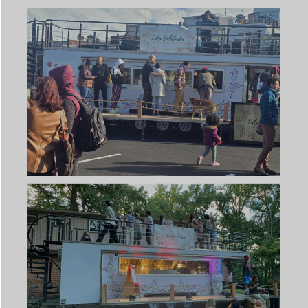
Svenska
Slovenčina
Norsk bokmål
हिन्दी
Nederlands (België)
Български
Eesti
Maori
Norsk nynorsk
Српски језик
Hrvatski
Dansk
Latviešu valoda
Slovenščina