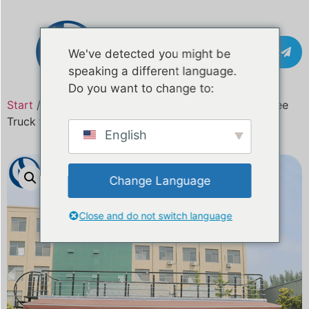
Kontakt
We've detected you might be
speaking a different language.
Do you want to change to:
Start
/
Produkt
/ 26FT Custom Double Decker Coffee
Truck für Australien | Mobiler Kaffeeanhänger
English
Change Language
Close and do not switch language