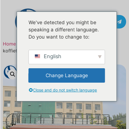
Contact
We've detected you might be
speaking a different language.
Do you want to change to:
Home
/
Product
/ 26FT aangepaste dubbeldekker
koffietruck voor Australië | Mobiele koffietrailer
English
Change Language
Close and do not switch language