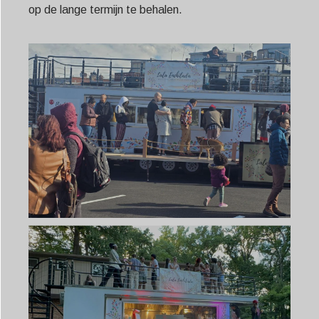
Svenska
op de lange termijn te behalen.
Slovenčina
Norsk bokmål
हिन्दी
Nederlands (België)
Български
Eesti
Maori
Norsk nynorsk
Српски језик
Hrvatski
Dansk
Latviešu valoda
Slovenščina