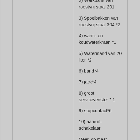
2) Werkbank van
roestvrij staal 201,
3) Spoelbakken van
roestvrij staal 304 *2
4) warm- en
koudwaterkraan *1
5) Watermand van 20
liter *2
6) band*4
7) jack*4
8) groot
servicevenster * 1
9) stopcontact*6
10) aan/uit-
schakelaar
Meer, op maat