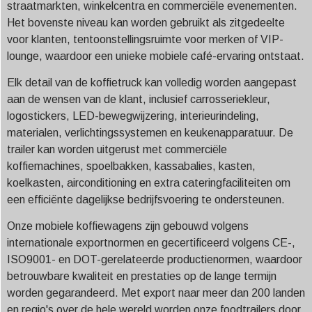
straatmarkten, winkelcentra en commerciële evenementen.
Het bovenste niveau kan worden gebruikt als zitgedeelte
voor klanten, tentoonstellingsruimte voor merken of VIP-
lounge, waardoor een unieke mobiele café-ervaring ontstaat.
Elk detail van de koffietruck kan volledig worden aangepast
aan de wensen van de klant, inclusief carrosseriekleur,
logostickers, LED-bewegwijzering, interieurindeling,
materialen, verlichtingssystemen en keukenapparatuur. De
trailer kan worden uitgerust met commerciële
koffiemachines, spoelbakken, kassabalies, kasten,
koelkasten, airconditioning en extra cateringfaciliteiten om
een ​​efficiënte dagelijkse bedrijfsvoering te ondersteunen.
Onze mobiele koffiewagens zijn gebouwd volgens
internationale exportnormen en gecertificeerd volgens CE-,
ISO9001- en DOT-gerelateerde productienormen, waardoor
betrouwbare kwaliteit en prestaties op de lange termijn
worden gegarandeerd. Met export naar meer dan 200 landen
en regio's over de hele wereld worden onze foodtrailers door