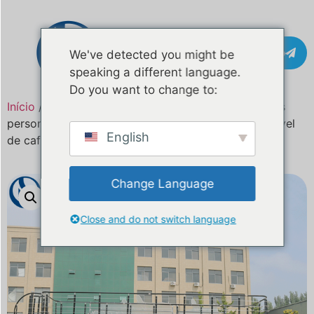
Contacto
We've detected you might be
speaking a different language.
Do you want to change to:
Início
/
Produto
/ Caminhão de café de dois andares
personalizado de 26 pés para Austrália | Trailer móvel
English
de café
Change Language
Close and do not switch language