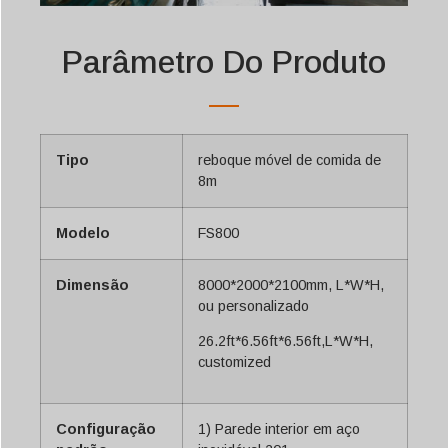
Parâmetro Do Produto
Tipo
reboque móvel de comida de
8m
Modelo
FS800
Dimensão
8000*2000*2100mm, L*W*H,
ou personalizado
26.2ft*6.56ft*6.56ft,L*W*H,
customized
Configuração
1) Parede interior em aço