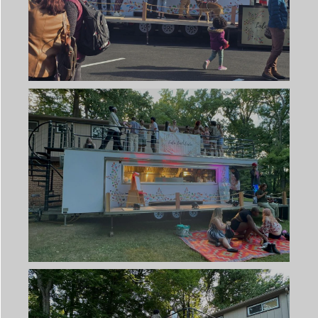
Svenska
Slovenčina
Norsk bokmål
हिन्दी
Nederlands (België)
Български
Eesti
Maori
Norsk nynorsk
Српски језик
Hrvatski
Dansk
Latviešu valoda
Slovenščina