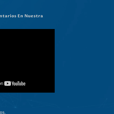
Dansk
Latviešu valoda
Slovenščina
Čeština
Ελληνικά
Македонски јазик
Shqip
Nederlands
العربية
Polski
Русский
Português
Italiano
os.