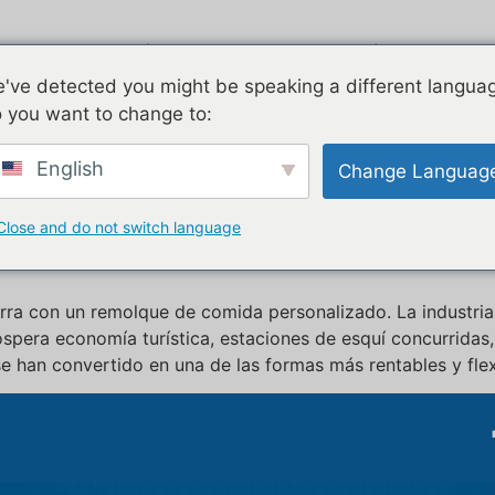
uctos
Airstream
Galvanizado
've detected you might be speaking a different langua
Electrod
 you want to change to:
e de zumos
English
Change Languag
ida personalizado en venta e
Close and do not switch language
orra con un remolque de comida personalizado. La industria 
era economía turística, estaciones de esquí concurridas, fe
 han convertido en una de las formas más rentables y flex