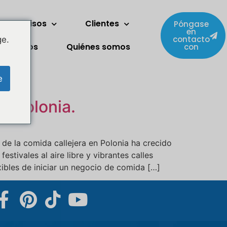
Dos pisos
Clientes
Póngase
en
contacto
ge.
omésticos
Quiénes somos
con
Svenska
Slovenčina
e
Norsk bokmål
n Polonia.
हिन्दी
Nederlands (België)
Български
de la comida callejera en Polonia ha crecido
Eesti
stivales al aire libre y vibrantes calles
ibles de iniciar un negocio de comida […]
Maori
Norsk nynorsk
Српски језик
Hrvatski