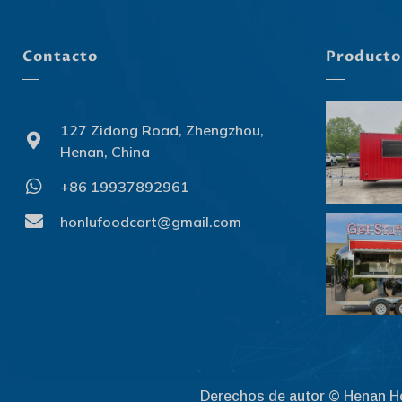
Contacto
Producto
127 Zidong Road, Zhengzhou,
Henan, China
+86 19937892961
honlufoodcart@gmail.com
Derechos de autor © Henan H