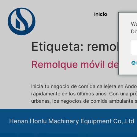
Inicio
Prod
We
Do
Etiqueta:
remolqu
Remolque móvil de com
Inicia tu negocio de comida callejera en And
rápidamente en los últimos años. Con una prósp
urbanas, los negocios de comida ambulante se
Henan Honlu Machinery Equipment Co,.Ltd