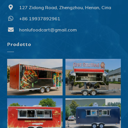
127 Zidong Road, Zhengzhou, Henan, Cina
+86 19937892961
Svenska
Slovenčina
honlufoodcart@gmail.com
Norsk bokmål
Prodotto
हिन्दी
Nederlands (België)
Български
Eesti
Maori
Norsk nynorsk
Српски језик
Hrvatski
Dansk