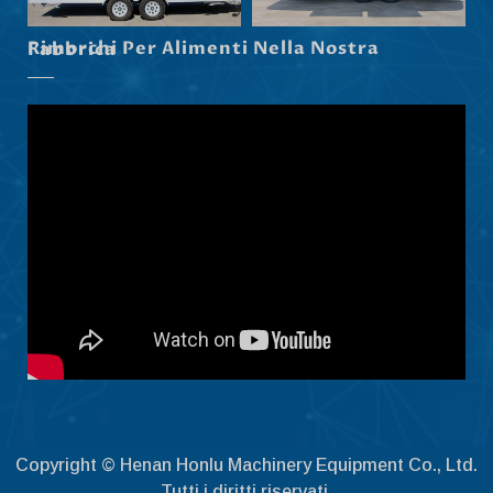
Latviešu valoda
Rimorchi Per Alimenti Nella Nostra Fabbrica
Slovenščina
Čeština
Ελληνικά
Македонски јазик
Shqip
Nederlands
العربية
Polski
Русский
Português
Deutsch
Français
Copyright © Henan Honlu Machinery Equipment Co., Ltd.
Español
Tutti i diritti riservati.