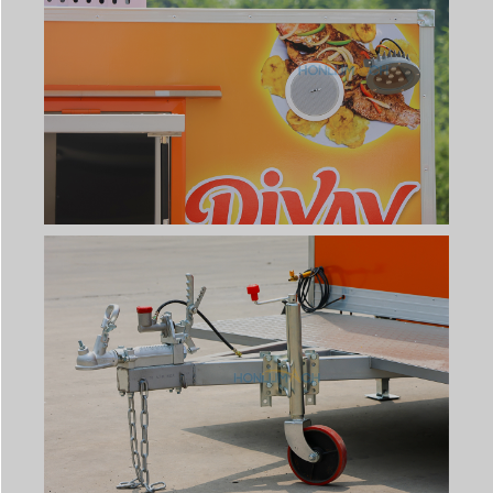
Svenska
Slovenčina
Norsk bokmål
हिन्दी
Nederlands (België)
Български
Eesti
Maori
Norsk nynorsk
Српски језик
Hrvatski
Dansk
Latviešu valoda
Slovenščina