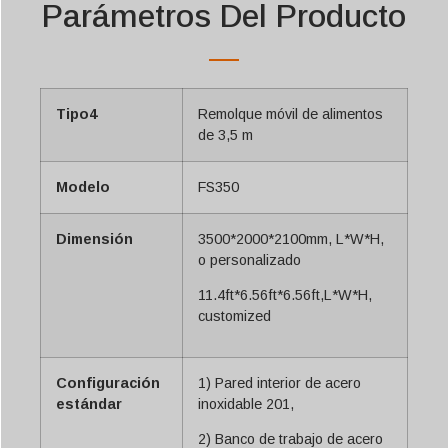
Parámetros Del Producto
Tipo4
Remolque móvil de alimentos
de 3,5 m
Modelo
FS350
Dimensión
3500*2000*2100mm, L*W*H,
o personalizado
11.4ft*6.56ft*6.56ft,L*W*H,
customized
Configuración
1) Pared interior de acero
estándar
inoxidable 201,
2) Banco de trabajo de acero