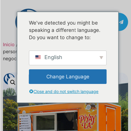
Póngase en
We've detected you might be
contacto con
speaking a different language.
Do you want to change to:
Inicio
/
Producto
/ Camión de comida móvil
personalizado construido para Fiji | Listo para el
English
negocio de catering y comida callejera
Change Language
Close and do not switch language