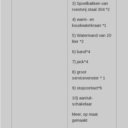
3) Spoelbakken van
roestvrij staal 304 *2
4) warm- en
koudwaterkraan *1
5) Watermand van 20
liter *2
6) band*4
7) jack*4
8) groot
servicevenster * 1
9) stopcontact*6
10) aan/uit-
schakelaar
Meer, op maat
gemaakt