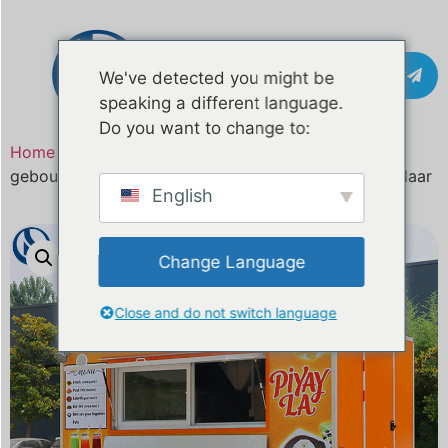
Contact
We've detected you might be
speaking a different language.
Do you want to change to:
Home
/
Product
/ Aangepaste mobiele foodtruck
gebouwd voor Fiji | Streetfood- en cateringbedrijf klaar
English
Change Language
Close and do not switch language