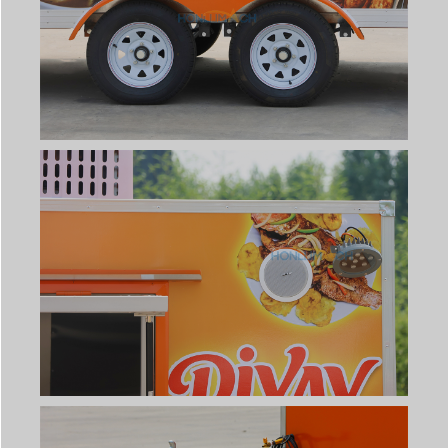
Svenska
Slovenčina
Norsk bokmål
हिन्दी
Nederlands (België)
Български
Eesti
Maori
Norsk nynorsk
Српски језик
Hrvatski
Dansk
Latviešu valoda
Slovenščina