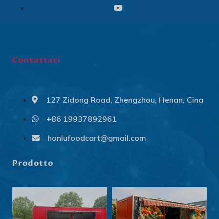
Contattaci
127 Zidong Road, Zhengzhou, Henan, Cina
+86 19937892961
Svenska
Slovenčina
honlufoodcart@gmail.com
Norsk bokmål
Prodotto
हिन्दी
Nederlands (België)
Български
Eesti