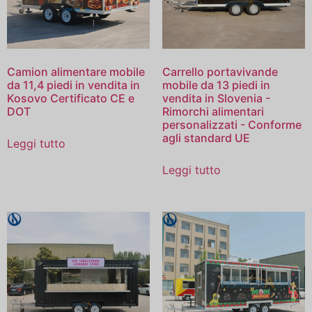
Camion alimentare mobile
Carrello portavivande
da 11,4 piedi in vendita in
mobile da 13 piedi in
Kosovo Certificato CE e
vendita in Slovenia -
DOT
Rimorchi alimentari
personalizzati - Conforme
agli standard UE
Leggi tutto
Leggi tutto