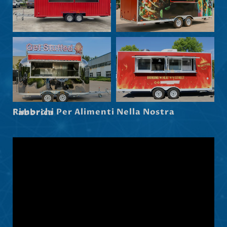
Maori
Norsk nynorsk
Српски језик
Hrvatski
Dansk
Latviešu valoda
Rimorchi Per Alimenti Nella Nostra Fabbrica
Slovenščina
Čeština
Ελληνικά
Македонски јазик
Shqip
Nederlands
العربية