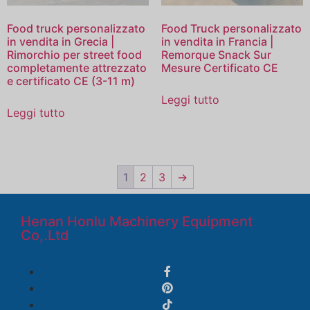
Food truck personalizzato
Food Truck personalizzato
in vendita in Grecia |
in vendita in Francia |
Rimorchio per street food
Remorque Snack Sur
completamente attrezzato
Mesure Certificato CE
e certificato CE (3-11 m)
Leggi tutto
Leggi tutto
1
2
3
→
Henan Honlu Machinery Equipment
Co,.Ltd