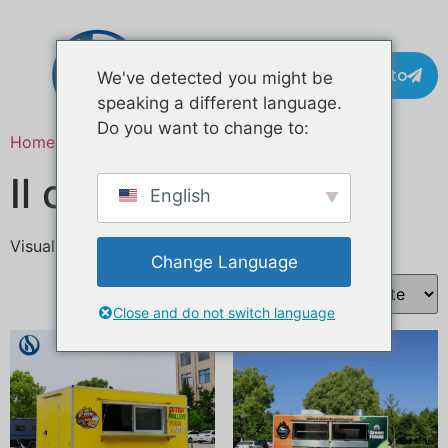
Contatto
We've detected you might be
speaking a different language.
Do you want to change to:
Home
/ Prodotti taggati “Coffee truck”
Il camion del caffè
English
Visualizzazione di 1-16 di 40 risultati
Change Language
Close and do not switch language