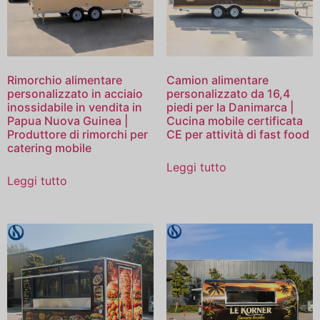
Rimorchio alimentare
Camion alimentare
personalizzato in acciaio
personalizzato da 16,4
inossidabile in vendita in
piedi per la Danimarca |
Papua Nuova Guinea |
Cucina mobile certificata
Produttore di rimorchi per
CE per attività di fast food
catering mobile
Leggi tutto
Leggi tutto