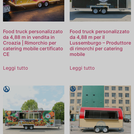
Food truck personalizzato
Food truck personalizzato
da 4,88 m in vendita in
da 4,88 m per il
Croazia | Rimorchio per
Lussemburgo – Produttore
catering mobile certificato
di rimorchi per catering
CE
mobile
Leggi tutto
Leggi tutto