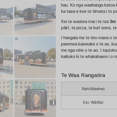
hau. Ko nga waahanga katoa k
ka taea e koe te tiimata i to p
Kei te waatea mai i te roa
3m 
pākī, te pizza, te kurī wera, te r
I hangaia me te tino mana o t
paerewa kaweake o te ao, kua t
me nga rohe o te ao. I tautoko
kaihoko ki te whakahaere i o ra
Te Waa Rangatira
Rahi(Waeine)
Est. Wā(Ra)