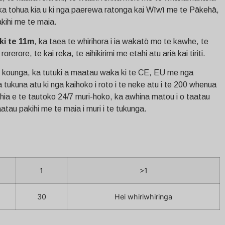
a tohua kia u ki nga paerewa ratonga kai Wīwī me te Pākehā,
akihi me te maia.
ki te 11m
, ka taea te whirihora i ia wakatō mo te kawhe, te
orerore, te kai reka, te aihikirimi me etahi atu ariā kai tiriti.
e kounga, ka tutuki a maatau waka ki te CE, EU me nga
ukuna atu ki nga kaihoko i roto i te neke atu i te 200 whenua
hia e te tautoko 24/7 muri-hoko, ka awhina matou i o taatau
atau pakihi me te maia i muri i te tukunga.
1
>1
30
Hei whiriwhiringa