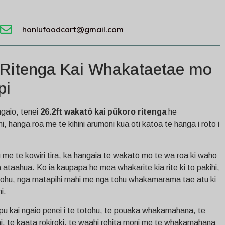
honlufoodcart@gmail.com
a Ritenga Kai Whakataetae mo
pi
gaio, tenei
26.2ft wakatō kai pūkoro ritenga
he
, hanga roa me te kihini arumoni kua oti katoa te hanga i roto i
 me te kowiri tira, ka hangaia te wakatō mo te wa roa ki waho
 ataahua. Ko ia kaupapa he mea whakarite kia rite ki to pakihi,
 tohu, nga matapihi mahi me nga tohu whakamarama tae atu ki
i.
apu kai ngaio penei i te totohu, te pouaka whakamahana, te
ai, te kaata rokiroki, te waahi rehita moni me te whakamahana