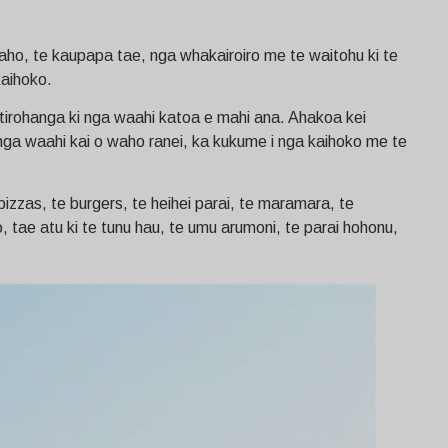
aho, te kaupapa tae, nga whakairoiro me te waitohu ki te
kaihoko.
e tirohanga ki nga waahi katoa e mahi ana. Ahakoa kei
i nga waahi kai o waho ranei, ka kukume i nga kaihoko me te
izzas, te burgers, te heihei parai, te maramara, te
o, tae atu ki te tunu hau, te umu arumoni, te parai hohonu,