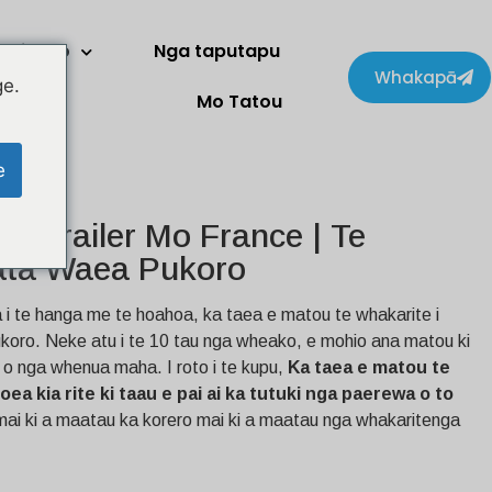
Kaihoko
Nga taputapu
Whakapā
ge.
Mo Tatou
e
ai Trailer Mo France | Te
ata Waea Pukoro
i te hanga me te hoahoa, ka taea e matou te whakarite i
koro. Neke atu i te 10 tau nga wheako, e mohio ana matou ki
o nga whenua maha. I roto i te kupu,
Ka taea e matou te
ea kia rite ki taau e pai ai ka tutuki nga paerewa o to
ai ki a maatau ka korero mai ki a maatau nga whakaritenga