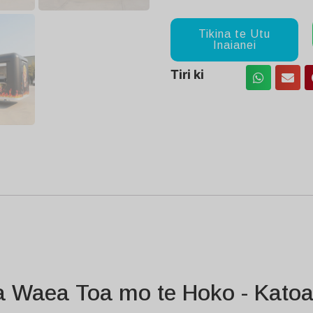
Tikina te Utu
Inaianei
Tiri ki
a Waea Toa mo te Hoko - Kato