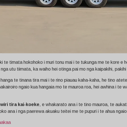
a ki te timata hokohoko i muri tonu mai i te tukunga me te kore e ho
a utu tiimata, ka waiho hei otinga pai mo nga kaipakihi, pakihi 
a te tinana tira mai i te rino piauau kaha-kaha, he tino atete
airoiro ngaio kua hangaia mo te mauroa roa, hei awhina i te wak
wiri tira kai-koeke
, e whakarato ana i te tino mauroa, te aukati
toko ana i nga paerewa akuaku teitei me te pupuri i te ahua ngaio
taakaa