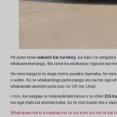
He pono tenei
wakatō kai turnkey
, ka tuku i te rangatir
whakarereketanga. Ma tenei ka whakaora i nga wa nui me ng
He mea hanga ki te anga momo pouaka taumaha, he mea hang
o waho. Ko te whakaotinga peita pango utu nui me nga whak
whakamahi arumoni puta noa i te UK me Uropi.
I roto, ka hangaia te mokowāmahi katoa o te kīhini
316 ko
mo nga mahi kai arumoni kaha, ko te roto kowiri tira e tau
Whakapaa mai ki a maatau mo te utu kore utu mo te kai 