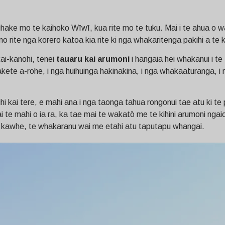
ake mo te kaihoko Wīwī, kua rite mo te tuku. Mai i te ahua o w
ite nga korero katoa kia rite ki nga whakaritenga pakihi a te 
ai-kanohi, tenei
tauaru kai arumoni
i hangaia hei whakanui i t
aakete a-rohe, i nga huihuinga hakinakina, i nga whakaaturanga, 
 kai tere, e mahi ana i nga taonga tahua rongonui tae atu ki te p
i te mahi o ia ra, ka tae mai te wakatō me te kihini arumoni ngai
 kawhe, te whakaranu wai me etahi atu taputapu whangai.