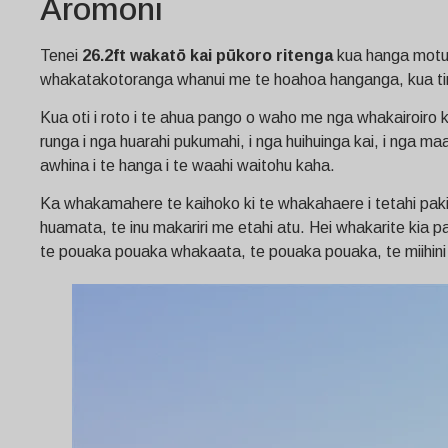
Aromoni
Tenei
26.2ft wakatō kai pūkoro ritenga
kua hanga motuh
whakatakotoranga whanui me te hoahoa hanganga, kua tino r
Kua oti i roto i te ahua pango o waho me nga whakairoiro k
runga i nga huarahi pukumahi, i nga huihuinga kai, i nga m
awhina i te hanga i te waahi waitohu kaha.
Ka whakamahere te kaihoko ki te whakahaere i tetahi pakihi
huamata, te inu makariri me etahi atu. Hei whakarite kia pa
te pouaka pouaka whakaata, te pouaka pouaka, te miihini