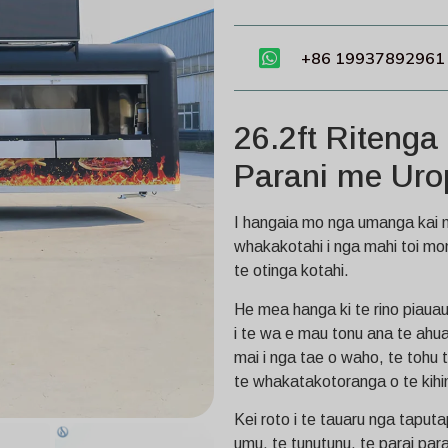
+86 19937892961
26.2ft Riteng
Parani me Uro
I hangaia mo nga umanga kai n
whakakotahi i nga mahi toi moni
te otinga kotahi.
He mea hanga ki te rino piauau
i te wa e mau tonu ana te ahua
mai i nga tae o waho, te tohu
te whakatakotoranga o te kihin
Kei roto i te tauaru nga taput
umu, te tunutunu, te parai par