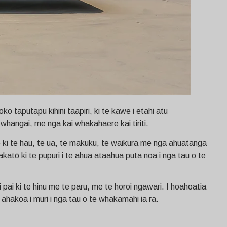
ko taputapu kihini taapiri, ki te kawe i etahi atu
whangai, me nga kai whakahaere kai tiriti.
 ki te hau, te ua, te makuku, te waikura me nga ahuatanga
atō ki te pupuri i te ahua ataahua puta noa i nga tau o te
 pai ki te hinu me te paru, me te horoi ngawari. I hoahoatia
 ahakoa i muri i nga tau o te whakamahi ia ra.