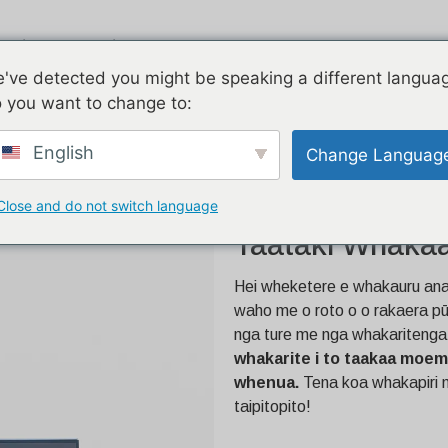
ngi
Piauau
E rua nga korero
've detected you might be speaking a different langua
 you want to change to:
Taataki Whakaata Waea
English
Change Languag
Close and do not switch language
26.2ft Ritenga K
Taataki Whaka
Hei wheketere e whakauru ana 
waho me o roto o o rakaera pū
nga ture me nga whakaritenga 
whakarite i to taakaa moemo
whenua.
Tena koa whakapiri m
taipitopito!