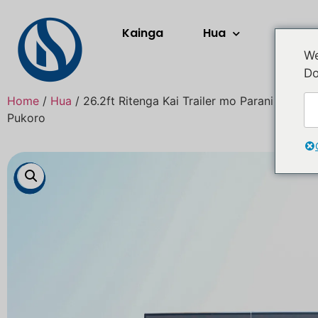
Kainga
Hua
Rerera
We
Do
Home
/
Hua
/ 26.2ft Ritenga Kai Trailer mo Parani | Te 
Pukoro