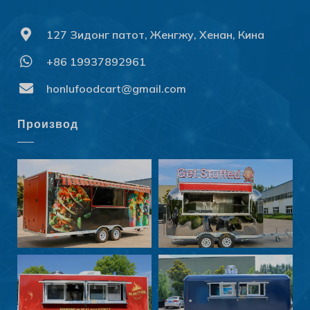
127 Зидонг патот, Женгжу, Хенан, Кина
+86 19937892961
Svenska
Slovenčina
honlufoodcart@gmail.com
Norsk bokmål
Производ
हिन्दी
Nederlands (België)
Български
Eesti
Maori
Norsk nynorsk
Српски језик
Hrvatski