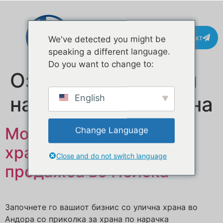
Контакт
We've detected you might be
speaking a different language.
Do you want to change to:
Ознака:
добавувач
на камиони за храна
English
Мобилна приколка за
Change Language
храна по нарачка на
Close and do not switch language
продажба во Полска
Започнете го вашиот бизнис со улична храна во
Андора со приколка за храна по нарачка