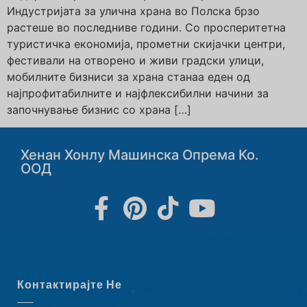
Индустријата за улична храна во Полска брзо
растеше во последниве години. Со просперитетна
туристичка економија, прометни скијачки центри,
фестивали на отворено и живи градски улици,
мобилните бизниси за храна станаа еден од
најпрофитабилните и најфлексибилни начини за
започнување бизнис со храна […]
Хенан Хонлу Машинска Опрема Ко.
ООД
Контактирајте Не