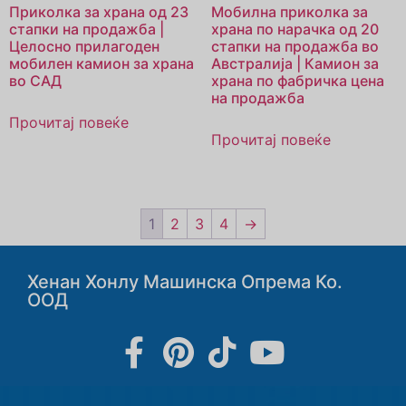
Приколка за храна од 23
Мобилна приколка за
стапки на продажба |
храна по нарачка од 20
Целосно прилагоден
стапки на продажба во
мобилен камион за храна
Австралија | Камион за
во САД
храна по фабричка цена
на продажба
Прочитај повеќе
Прочитај повеќе
1
2
3
4
→
Хенан Хонлу Машинска Опрема Ко.
ООД