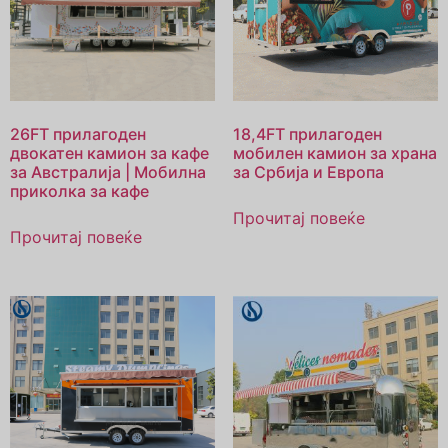
26FT прилагоден
18,4FT прилагоден
двокатен камион за кафе
мобилен камион за храна
за Австралија | Мобилна
за Србија и Европа
приколка за кафе
Прочитај повеќе
Прочитај повеќе