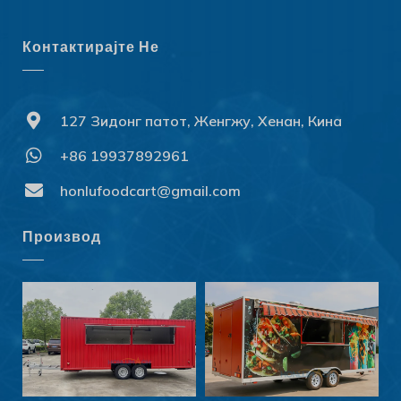
Контактирајте Не
127 Зидонг патот, Женгжу, Хенан, Кина
+86 19937892961
Svenska
Slovenčina
honlufoodcart@gmail.com
Norsk bokmål
Производ
हिन्दी
Nederlands (België)
Български
Eesti
Maori
Norsk nynorsk