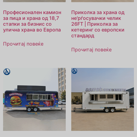
Професионален камион
Приколка за храна од
за пица и храна од 18,7
не'рѓосувачки челик
стапки за бизнис со
26FT | Приколка за
улична храна во Европа
кетеринг со европски
стандард
Прочитај повеќе
Прочитај повеќе