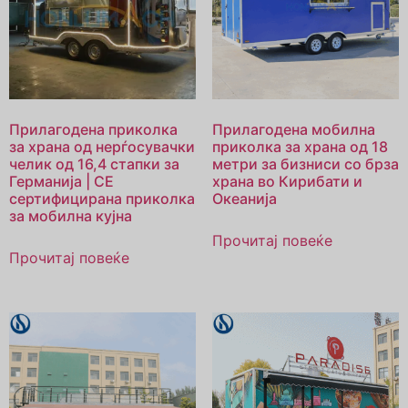
Прилагодена приколка
Прилагодена мобилна
за храна од нерѓосувачки
приколка за храна од 18
челик од 16,4 стапки за
метри за бизниси со брза
Германија | CE
храна во Кирибати и
сертифицирана приколка
Океанија
за мобилна кујна
Прочитај повеќе
Прочитај повеќе