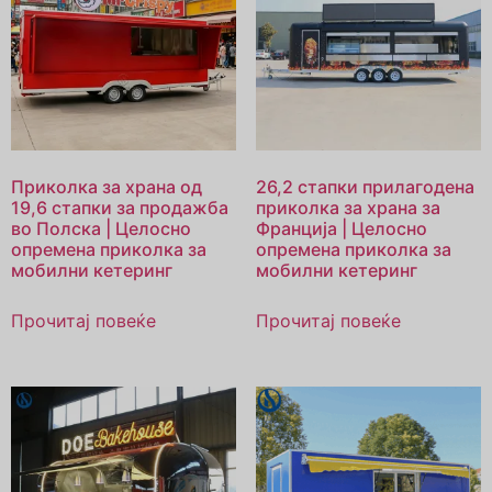
Приколка за храна од
26,2 стапки прилагодена
19,6 стапки за продажба
приколка за храна за
во Полска | Целосно
Франција | Целосно
опремена приколка за
опремена приколка за
мобилни кетеринг
мобилни кетеринг
Прочитај повеќе
Прочитај повеќе