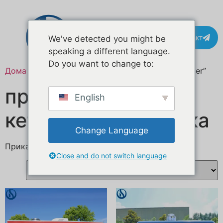
Контакт
We've detected you might be
speaking a different language.
Do you want to change to:
Дома
/ Означени продукти “custom catering trailer”
приколка за
English
кетеринг по нарачка
Change Language
Прикажувам 1–16 од 60 резултати
Close and do not switch language