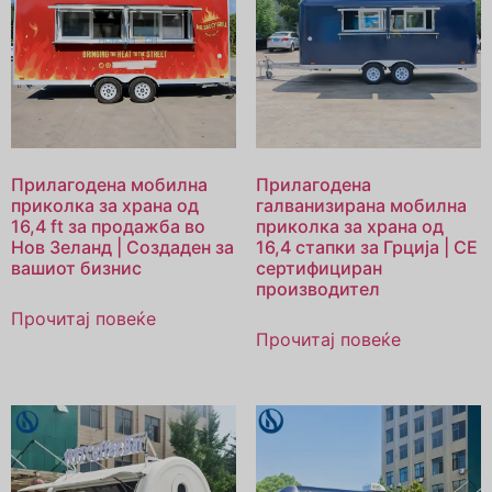
Прилагодена мобилна
Прилагодена
приколка за храна од
галванизирана мобилна
16,4 ft за продажба во
приколка за храна од
Нов Зеланд | Создаден за
16,4 стапки за Грција | CE
вашиот бизнис
сертифициран
производител
Прочитај повеќе
Прочитај повеќе