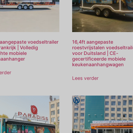
 aangepaste voedseltrailer
16,4ft aangepaste
ankrijk | Volledig
roestvrijstalen voedseltrail
chte mobiele
voor Duitsland | CE-
aaanhanger
gecertificeerde mobiele
keukenaanhangwagen
erder
Lees verder