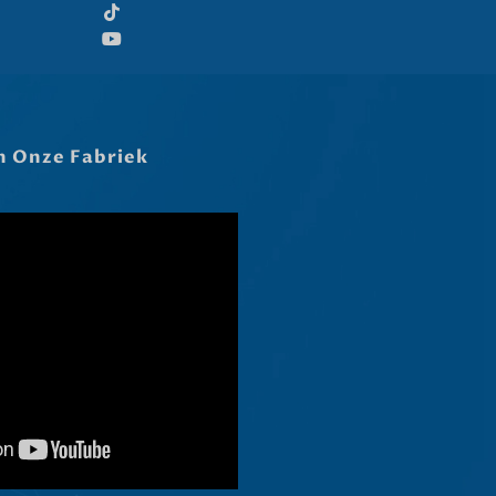
Hrvatski
Dansk
Latviešu valoda
Slovenščina
In Onze Fabriek
Čeština
Ελληνικά
Македонски јазик
Shqip
العربية
Polski
Русский
Português
Italiano