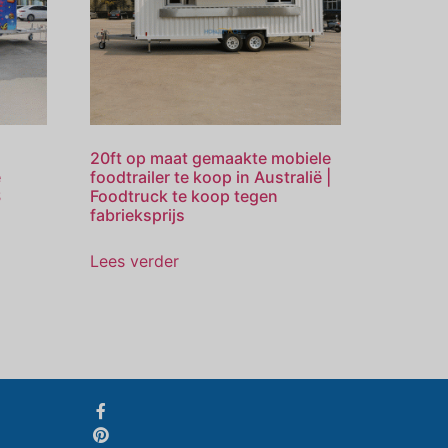
Svenska
20ft op maat gemaakte mobiele
Slovenčina
e
foodtrailer te koop in Australië |
S
Foodtruck te koop tegen
Norsk bokmål
fabrieksprijs
हिन्दी
Lees verder
Nederlands (België)
Български
Eesti
Maori
Norsk nynorsk
Српски језик