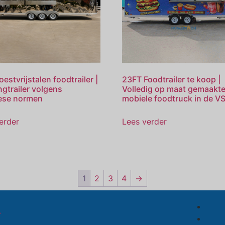
estvrijstalen foodtrailer |
23FT Foodtrailer te koop |
ngtrailer volgens
Volledig op maat gemaakt
ese normen
mobiele foodtruck in de V
erder
Lees verder
1
2
3
4
→
.