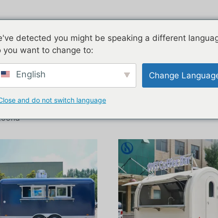
Airstream
Gegalvaniseerd
Twee v
've detected you might be speaking a different langua
 you want to change to:
trailer”
English
Change Languag
 horecatrailer
Close and do not switch language
etoond