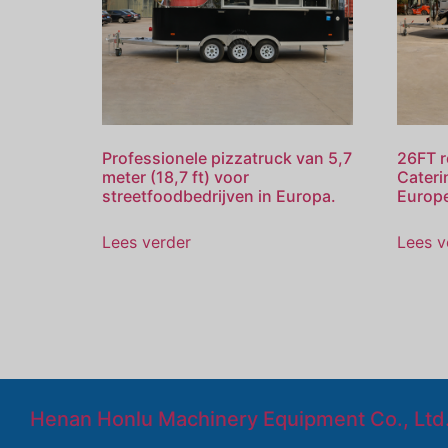
Professionele pizzatruck van 5,7
26FT ro
meter (18,7 ft) voor
Cateri
streetfoodbedrijven in Europa.
Europ
Lees verder
Lees v
Henan Honlu Machinery Equipment Co., Ltd