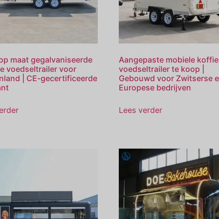
 op maat gegalvaniseerde
Aangepaste mobiele koffie
e voedseltrailer voor
voedseltrailer te koop |
nland | CE-gecertificeerde
Gebouwd voor Zwitserse 
ant
Europese bedrijven
erder
Lees verder