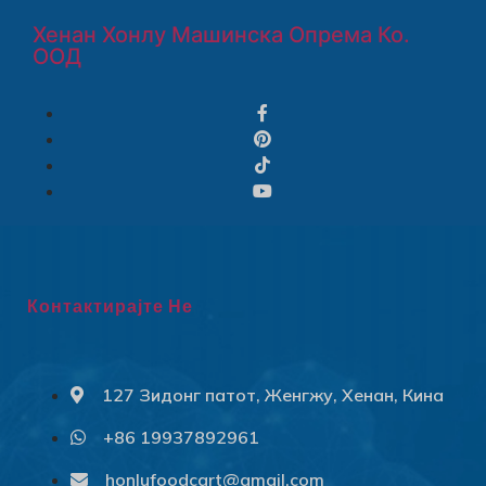
Хенан Хонлу Машинска Опрема Ко.
ООД
Контактирајте Не
127 Зидонг патот, Женгжу, Хенан, Кина
+86 19937892961
Svenska
Slovenčina
honlufoodcart@gmail.com