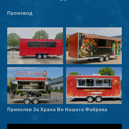
Norsk bokmål
Производ
हिन्दी
Nederlands (België)
Български
Eesti
Maori
Norsk nynorsk
Српски језик
Hrvatski
Dansk
Latviešu valoda
Приколки За Храна Во Нашата Фабрика
Slovenščina
Čeština