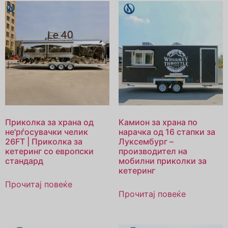
Приколка за храна од
Камион за храна по
не'рѓосувачки челик
нарачка од 16 стапки за
26FT | Приколка за
Луксембург –
кетеринг со европски
производител на
стандард
мобилни приколки за
кетеринг
Прочитај повеќе
Прочитај повеќе