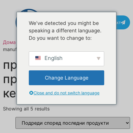
Контакт
We've detected you might be
speaking a different language.
Do you want to change to:
Дома
/ Означени продукти “catering trailer
manufacturer”
English
производител на
приколки за
Change Language
кетеринг
Close and do not switch language
Showing all 5 results